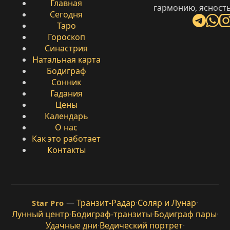
Главная
гармонию, ясность
Сегодня
Таро
Гороскоп
Синастрия
Натальная карта
Бодиграф
Сонник
Гадания
Цены
Календарь
О нас
Как это работает
Контакты
—
Транзит-Радар
·
Соляр и Лунар
·
Star Pro
Лунный центр
·
Бодиграф-транзиты
·
Бодиграф пары
·
Удачные дни
·
Ведический портрет
·