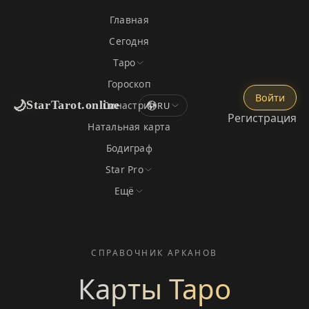
Главная
Сегодня
Таро
Гороскоп
Войти
🌙
StarTarot.online
Синастрия
RU
Регистрация
Натальная карта
Бодиграф
Star Pro
Ещё
СПРАВОЧНИК АРКАНОВ
Карты Таро