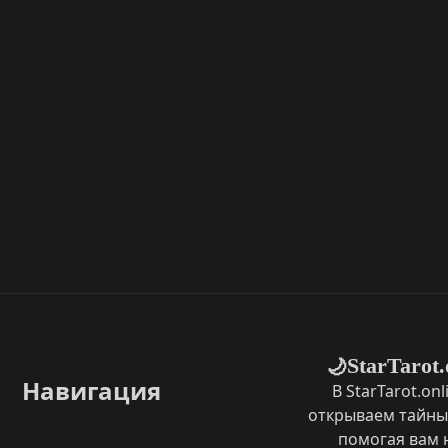
StarTarot.
🌙
Навигация
В StarTarot.on
открываем тайны
помогая вам 