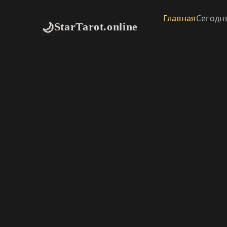
Главная
Сегодн
🌙
StarTarot.online