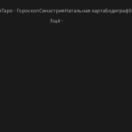
я
Таро
Гороскоп
Синастрия
Натальная карта
Бодиграф
S
Ещё