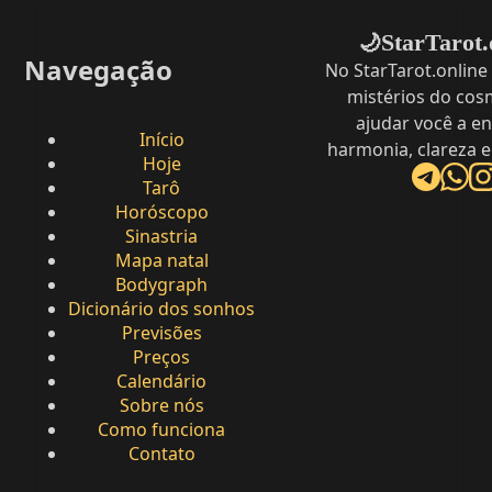
StarTarot.
🌙
Navegação
No StarTarot.online
mistérios do cos
ajudar você a e
Início
harmonia, clareza e
Hoje
Tarô
Horóscopo
Sinastria
Mapa natal
Bodygraph
Dicionário dos sonhos
Previsões
Preços
Calendário
Sobre nós
Como funciona
Contato