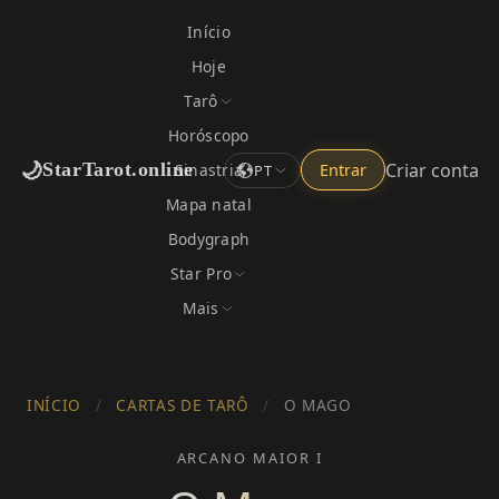
Início
Hoje
Tarô
Horóscopo
🌙
Criar conta
StarTarot.online
Sinastria
Entrar
PT
Mapa natal
Bodygraph
Star Pro
Mais
INÍCIO
/
CARTAS DE TARÔ
/
O MAGO
ARCANO MAIOR I