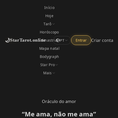
Início
Hoje
Tarô
Horóscopo
🌙
Criar conta
StarTarot.online
Sinastria
Entrar
PT
Mapa natal
Bodygraph
Star Pro
Mais
Oráculo do amor
“Me ama, não me ama”