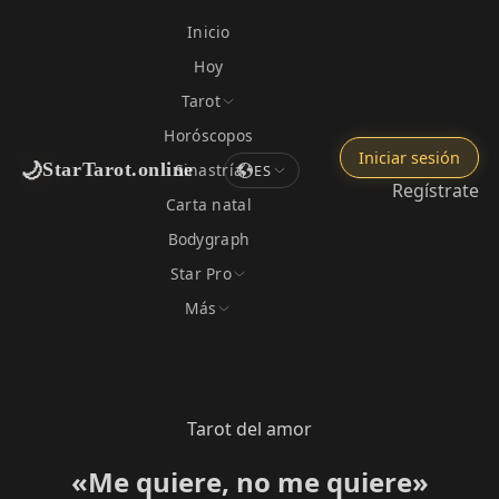
Inicio
Hoy
Tarot
Horóscopos
Iniciar sesión
🌙
StarTarot.online
Sinastría
ES
Regístrate
Carta natal
Bodygraph
Star Pro
Más
Tarot del amor
«Me quiere, no me quiere»