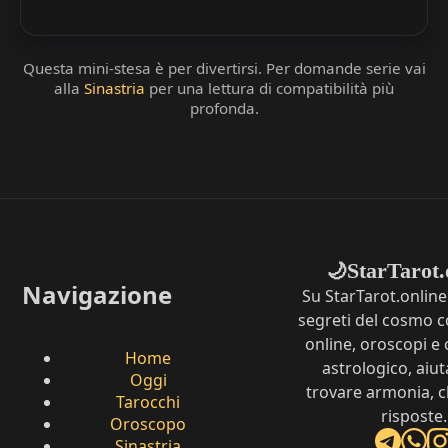
Questa mini-stesa è per divertirsi. Per domande serie vai
alla
Sinastria
per una lettura di compatibilità più
profonda.
StarTarot.
🌙
Navigazione
Su StarTarot.online
segreti del cosmo c
online, oroscopi e 
Home
astrologico, aiut
Oggi
trovare armonia, c
Tarocchi
risposte.
Oroscopo
Sinastria