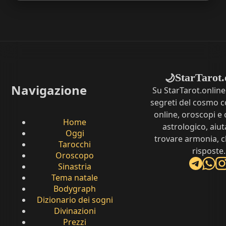
StarTarot.
🌙
Navigazione
Su StarTarot.online
segreti del cosmo c
online, oroscopi e 
Home
astrologico, aiut
Oggi
trovare armonia, c
Tarocchi
risposte.
Oroscopo
Sinastria
Tema natale
Bodygraph
Dizionario dei sogni
Divinazioni
Prezzi