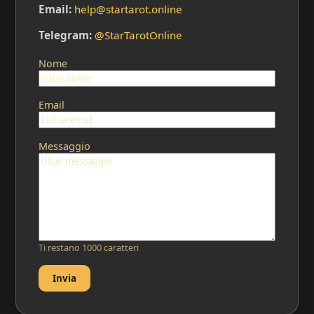
Email:
help@startarot.online
Telegram:
@StarTarotOnline
Nome
Email
Messaggio
Ti restano 1000 caratteri
Invia