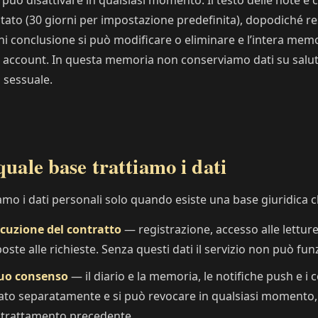
i può disattivare in qualsiasi momento. Il testo delle note 
itato (30 giorni per impostazione predefinita), dopodiché re
i conclusione si può modificare o eliminare e l’intera memo
 account. In questa memoria non conserviamo dati su salute,
a sessuale.
quale base trattiamo i dati
amo i dati personali solo quando esiste una base giuridica 
cuzione del contratto
— registrazione, accesso alle lettur
poste alle richieste. Senza questi dati il servizio non può fun
tuo consenso
— il diario e la memoria, le notifiche push e i c
ato separatamente e si può revocare in qualsiasi momento, s
 trattamento precedente.