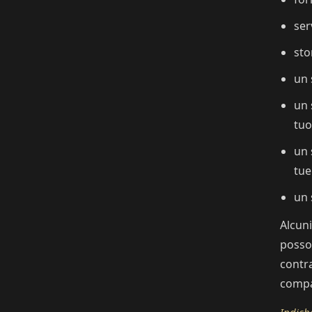
ser
sto
un 
un 
tuo
un 
tue
un 
Alcuni
posson
contra
compa