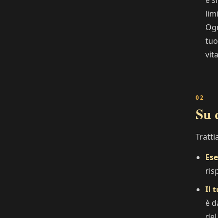
e s
lim
Ogn
tuo
vit
Su 
Tratti
Ese
ris
Il 
è d
del