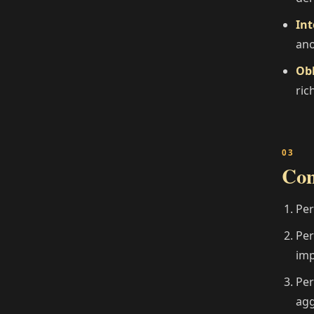
Int
ano
Obb
ric
Com
Per
Per
imp
Per
agg