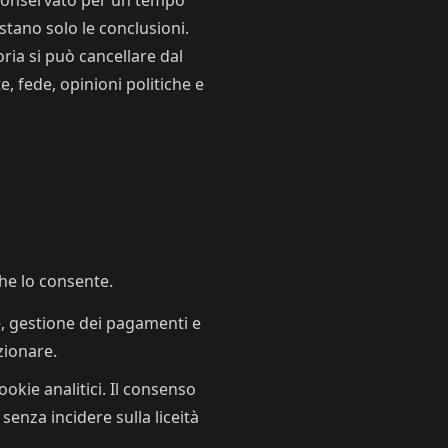
è conservato per un tempo
stano solo le conclusioni.
ria si può cancellare dal
 fede, opinioni politiche e
che lo consente.
e, gestione dei pagamenti e
zionare.
ookie analitici. Il consenso
enza incidere sulla liceità