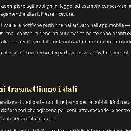
 adempiere agli obblighi di legge, ad esempio conservare l
pagamenti e alle richieste ricevute.
 inviare le notifiche push che hai attivato nell'app mobile
isi che i contenuti generati automaticamente sono pronti ed
rale — e per creare tali contenuti automaticamente secondo 
 calcolare il compenso dei partner se sei arrivato tramite il l
hi trasmettiamo i dati
ndiamo i tuoi dati e non li cediamo per la pubblicità di terz
 da fornitori che agiscono per contratto, secondo le nostre
i dati per finalità proprie:
nitori di modelli di IA — redazione delle letture e riconoscim