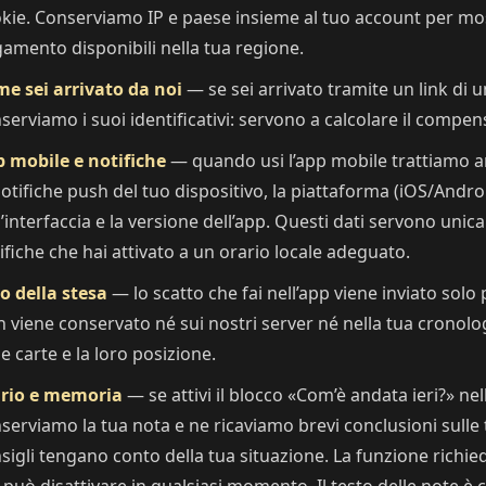
kie. Conserviamo IP e paese insieme al tuo account per most
amento disponibili nella tua regione.
e sei arrivato da noi
— se sei arrivato tramite un link di u
serviamo i suoi identificativi: servono a calcolare il compen
 mobile e notifiche
— quando usi l’app mobile trattiamo a
notifiche push del tuo dispositivo, la piattaforma (iOS/Android
l’interfaccia e la versione dell’app. Questi dati servono un
ifiche che hai attivato a un orario locale adeguato.
o della stesa
— lo scatto che fai nell’app viene inviato solo 
 viene conservato né sui nostri server né nella tua cronolo
le carte e la loro posizione.
rio e memoria
— se attivi il blocco «Com’è andata ieri?» ne
serviamo la tua nota e ne ricaviamo brevi conclusioni sulle t
sigli tengano conto della tua situazione. La funzione richied