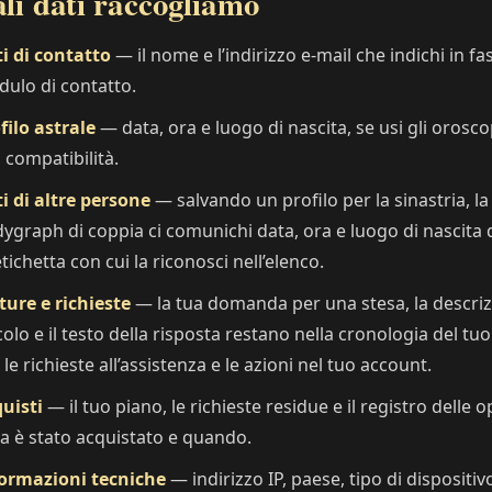
li dati raccogliamo
i di contatto
— il nome e l’indirizzo e-mail che indichi in fa
ulo di contatto.
filo astrale
— data, ora e luogo di nascita, se usi gli orosco
a compatibilità.
i di altre persone
— salvando un profilo per la sinastria, la 
ygraph di coppia ci comunichi data, ora e luogo di nascita 
’etichetta con cui la riconosci nell’elenco.
ture e richieste
— la tua domanda per una stesa, la descrizi
colo e il testo della risposta restano nella cronologia del tu
 le richieste all’assistenza e le azioni nel tuo account.
uisti
— il tuo piano, le richieste residue e il registro delle 
a è stato acquistato e quando.
ormazioni tecniche
— indirizzo IP, paese, tipo di dispositiv