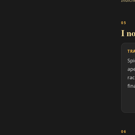
Indiche
I n
TR
Sp
ape
rac
fin