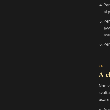
Per
ai 
Per
avv
ast
Per
A c
Non ve
svolta
usare 
for