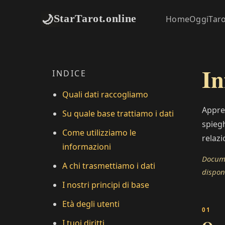
🌙
StarTarot.online
Home
Oggi
Tar
In
INDICE
Quali dati raccogliamo
Apprez
Su quale base trattiamo i dati
spiegh
Come utilizziamo le
relazi
informazioni
Docume
A chi trasmettiamo i dati
disponi
I nostri principi di base
Età degli utenti
I tuoi diritti