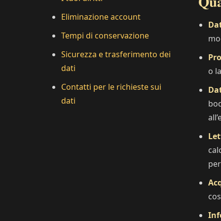
Qua
Eliminazione account
Dat
Tempi di conservazione
mod
Sicurezza e trasferimento dei
Pro
dati
o l
Contatti per le richieste sui
Dat
dati
bod
all
Let
cal
per
Acq
cos
Inf