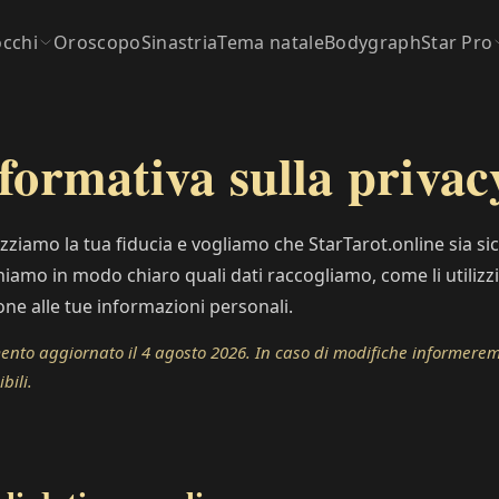
occhi
Oroscopo
Sinastria
Tema natale
Bodygraph
Star Pro
formativa sulla privac
ziamo la tua fiducia e vogliamo che StarTarot.online sia si
iamo in modo chiaro quali dati raccogliamo, come li utilizzia
one alle tue informazioni personali.
nto aggiornato il 4 agosto 2026. In caso di modifiche informeremo 
bili.