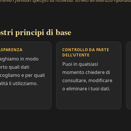
remo i fornitori specifici su richiesta: scrivici all’indirizzo riportato
ostri principi di base
ASPARENZA
CONTROLLO DA PARTE
DELL'UTENTE
ieghiamo in modo
Puoi in qualsiasi
rto quali dati
momento chiedere di
cogliamo e per quali
consultare, modificare
alità li utilizziamo.
o eliminare i tuoi dati.