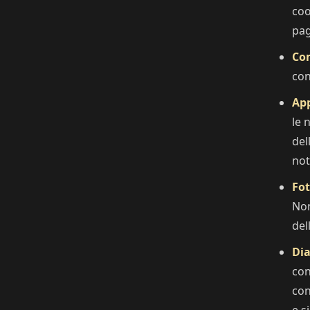
coo
pag
Com
con
App
le 
del
not
Fot
Non
del
Dia
con
con