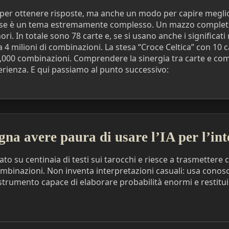
per ottenere risposte, ma anche un modo per capire meglio s
stese è un tema estremamente complesso. Un mazzo compl
i. In totale sono 78 carte e, se si usano anche i significati 
a 4 milioni di combinazioni. La stesa “Croce Celtica” con 10 c
6,000 combinazioni. Comprendere la sinergia tra carte e co
rienza. E qui passiamo al punto successivo:
gna avere paura di usare l’IA per l’in
ato su centinaia di testi sui tarocchi e riesce a trasmettere c
combinazioni. Non inventa interpretazioni casuali: usa conos
strumento capace di elaborare probabilità enormi e restituir