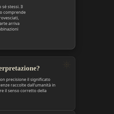
é stessi. Il
eto comprende
rovesciati,
arte arriva
mbinazioni
terpretazione?
on precisione il significato
cenze raccolte dall’umanità in
e il senso corretto della