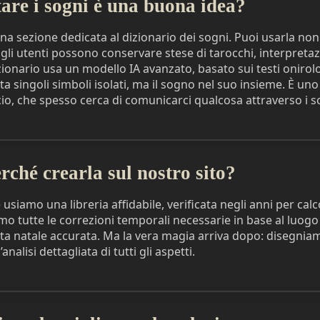
tare i sogni è una buona idea?
na sezione dedicata al dizionario dei sogni. Puoi usarla non 
gli utenti possono conservare stese di tarocchi, interpretazi
izionario usa un modello IA avanzato, basato sui testi onirolo
eta singoli simboli isolati, ma il sogno nel suo insieme. È u
io, che spesso cerca di comunicarci qualcosa attraverso i s
rché crearla sul nostro sito?
 usiamo una libreria affidabile, verificata negli anni per calco
amo tutte le correzioni temporali necessarie in base al luogo 
a natale accurata. Ma la vera magia arriva dopo: disegni
nalisi dettagliata di tutti gli aspetti.