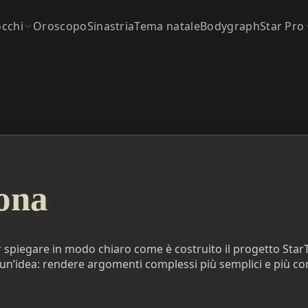
occhi
Oroscopo
Sinastria
Tema natale
Bodygraph
Star Pro
ona
spiegare in modo chiaro come è costruito il progetto StarT
 un’idea: rendere argomenti complessi più semplici e più co