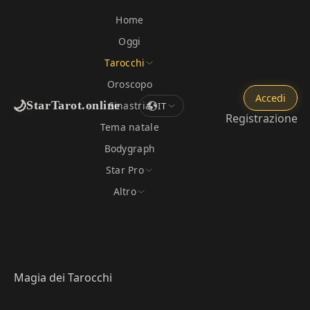
Home
Oggi
Tarocchi
Oroscopo
Accedi
🌙
StarTarot.online
Sinastria
IT
Registrazione
Tema natale
Bodygraph
Star Pro
Altro
Magia dei Tarocchi