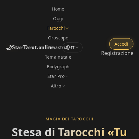
Home
Oggi
Tarocchi
Oroscopo
Accedi
🌙
StarTarot.online
Sinastria
IT
Registrazione
Tema natale
Bodygraph
Star Pro
Altro
MAGIA DEI TAROCCHI
Stesa di Tarocchi «Tu