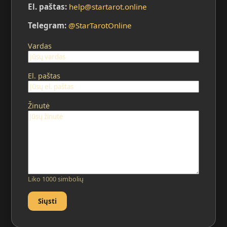
El. paštas:
help@startarot.online
Telegram:
@StarTarotOnline
Vardas
El. paštas
Žinutė
Liko 1000 simbolių
Siųsti