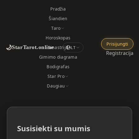
Pradžia
Šiandien
Taro
Horoskopas
Prisijungti
🌙
StarTarot.online
Sinastrija
LT
Registracija
Gimimo diagrama
Bodigrafas
Star Pro
Daugiau
Susisiekti su mumis