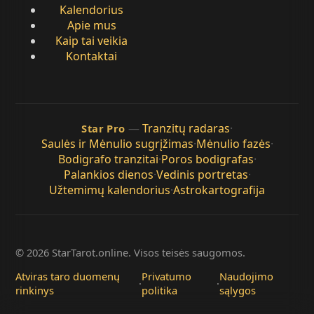
Kalendorius
Apie mus
Kaip tai veikia
Kontaktai
—
Tranzitų radaras
·
Star Pro
Saulės ir Mėnulio sugrįžimas
·
Mėnulio fazės
·
Bodigrafo tranzitai
·
Poros bodigrafas
·
Palankios dienos
·
Vedinis portretas
·
Užtemimų kalendorius
·
Astrokartografija
© 2026 StarTarot.online. Visos teisės saugomos.
Atviras taro duomenų
Privatumo
Naudojimo
·
·
rinkinys
politika
sąlygos