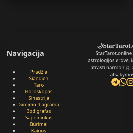
StarTarot.
🌙
Navigacija
StarTarot.online 
astrologijos erdvė,
atrasti harmoniją, 
Pradžia
atsakymu
Šiandien
Taro
Horoskopas
Sinastrija
Gimimo diagrama
Bodigrafas
Sapnininkas
Būrimai
Kainos