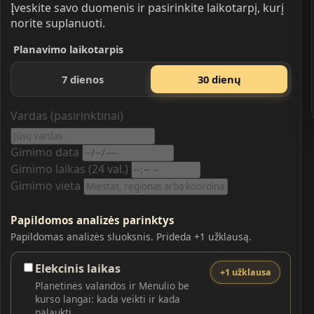
Įveskite savo duomenis ir pasirinkite laikotarpį, kurį
norite suplanuoti.
Planavimo laikotarpis
7 dienos
30 dienų
Vardas (pasirinktinai)
Gimimo data
Gimimo laikas (24 val.)
Gimimo vieta
Papildomos analizės parinktys
Papildomas analizės sluoksnis. Prideda +1 užklausą.
Elekcinis laikas
+1 užklausa
Planetinės valandos ir Mėnulio be
kurso langai: kada veikti ir kada
palaukti.