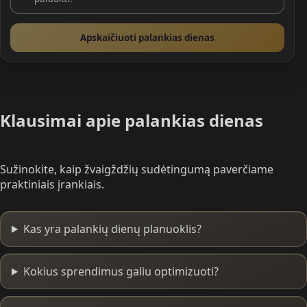
Apskaičiuoti palankias dienas
Klausimai apie palankias dienas
Sužinokite, kaip žvaigždžių sudėtingumą paverčiame
praktiniais įrankiais.
Kas yra palankių dienų planuoklis?
Kokius sprendimus galiu optimizuoti?