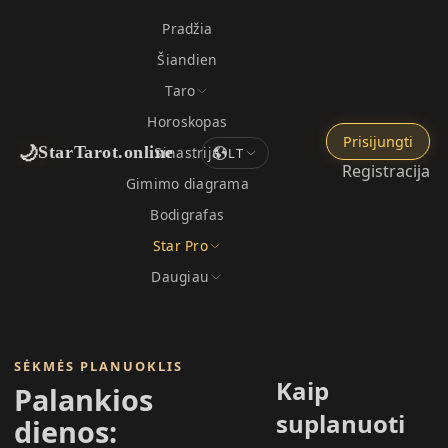
Pradžia
Šiandien
Taro
Horoskopas
Prisijungti
🌙
StarTarot.online
Sinastrija
LT
Registracija
Gimimo diagrama
Bodigrafas
Star Pro
Daugiau
SĖKMĖS PLANUOKLIS
Kaip
Palankios
suplanuoti
dienos: