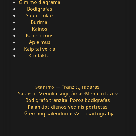
Gimimo diagrama
Bodigrafas
Sapnininkas
Būrimai
Kainos
Kalendorius
Apie mus
Kaip tai veikia
Kontaktai
—
Tranzitų radaras
·
Star Pro
Saulės ir Mėnulio sugrįžimas
·
Mėnulio fazės
·
Bodigrafo tranzitai
·
Poros bodigrafas
·
Palankios dienos
·
Vedinis portretas
·
Užtemimų kalendorius
·
Astrokartografija