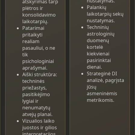
nustatymas.
atskyrimas tarp
Palankių
plėtros ir
laikotarpių sekų
konsolidavimo
nustatymas.
laikotarpių.
Techninių
Patarimai
astrologinių
pritaikyti
duomenų
realiam
kortelė
pasauliui, o ne
kiekvienai
tik
pasirinktai
psichologiniai
dienai.
aprašymai.
Strateginė DI
Aiški struktūra:
analizė, pagrįsta
techninės
jūsų
priežastys,
asmeninėmis
pasitikėjimo
metrikomis.
lygiai ir
nenumatytų
atvejų planai.
Vizualios laiko
juostos ir gilios
interpretacijos