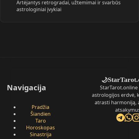
Artėjantys retrogradai, užtemimai ir svarbūs
astrologiniai įvykiai
StarTarot.
🌙
Navigacija
StarTarot.online 
astrologijos erdvė,
atrasti harmoniją, 
Pradžia
atsakymu
Šiandien
Taro
Horoskopas
Sinastrija