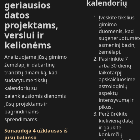
kalendorių
geriausios
datos
Įveskite tikslius
projektams,
gimimo
duomenis, kad
verslui ir
sugeneruotumėt
kelionėms
asmeninį bazinį
žemėlapį.
Analizuojame jūsų gimimo
Pasirinkite 7
žemėlapį ir dabartinę
arba 30 dienų
laikotarpį:
tranzitų dinamiką, kad
apskaičiuosime
sudarytume tikslų
astrologinių
kalendorių su
aspektų
palankiausiomis dienomis
intensyvumą ir
jūsų projektams ir
pikus.
pagrindiniams
Peržiūrėkite
sprendimams.
kiekvieną datą
ir gaukite
Sunaudoja 4 užklausas iš
konkrečių
jūsų balanso