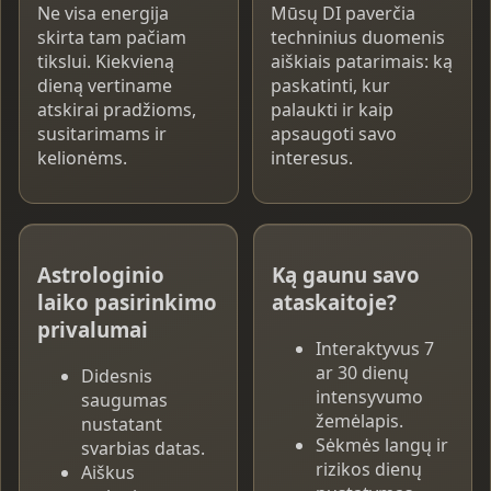
Ne visa energija
Mūsų DI paverčia
skirta tam pačiam
techninius duomenis
tikslui. Kiekvieną
aiškiais patarimais: ką
dieną vertiname
paskatinti, kur
atskirai pradžioms,
palaukti ir kaip
susitarimams ir
apsaugoti savo
kelionėms.
interesus.
Astrologinio
Ką gaunu savo
laiko pasirinkimo
ataskaitoje?
privalumai
Interaktyvus 7
ar 30 dienų
Didesnis
intensyvumo
saugumas
žemėlapis.
nustatant
Sėkmės langų ir
svarbias datas.
rizikos dienų
Aiškus