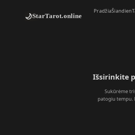
Pradžia
Šiandien
T
🌙
StarTarot.online
Išsirinkite 
Sukūrėme tris
patogiu tempu. 