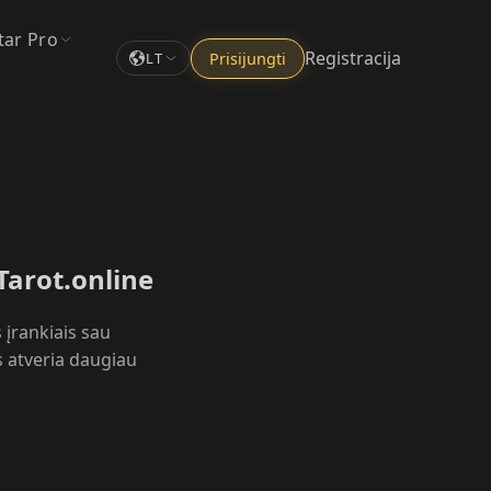
tar Pro
Registracija
Prisijungti
LT
rTarot.online
 įrankiais sau
 atveria daugiau