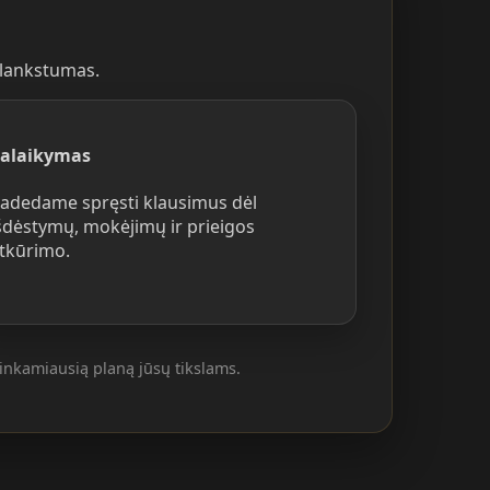
 lankstumas.
alaikymas
adedame spręsti klausimus dėl
šdėstymų, mokėjimų ir prieigos
tkūrimo.
tinkamiausią planą jūsų tikslams.