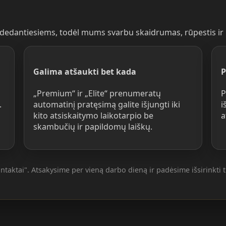
adedantiesiems, todėl mums svarbu skaidrumas, rūpestis ir
Galima atšaukti bet kada
P
„Premium“ ir „Elite“ prenumeratų
P
.
automatinį pratęsimą galite išjungti iki
i
kito atsiskaitymo laikotarpio be
a
skambučių ir papildomų laiškų.
ontaktai". Atsakysime per vieną darbo dieną ir padėsime išsirinkti 