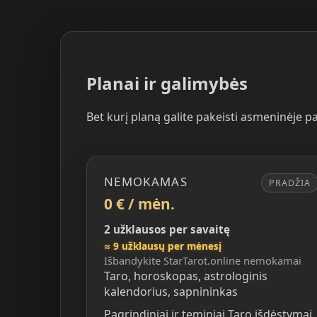
Planai ir galimybės
Bet kurį planą galite pakeisti asmeninėje 
NEMOKAMAS
PRADŽIA
0 € / mėn.
2 užklausos per savaitę
≈ 9 užklausų per mėnesį
Išbandykite StarTarot.online nemokamai
Taro, horoskopas, astrologinis
kalendorius, sapnininkas
Pagrindiniai ir teminiai Taro išdėstymai