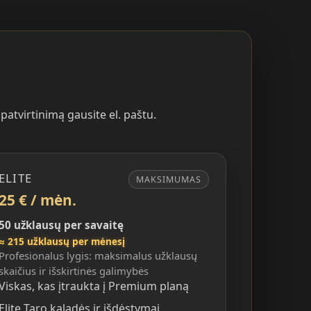
atvirtinimą gausite el. paštu.
ELITE
MAKSIMUMAS
25 € / mėn.
50 užklausų per savaitę
≈ 215 užklausų per mėnesį
Profesionalus lygis: maksimalus užklausų
skaičius ir išskirtinės galimybės
Viskas, kas įtraukta į Premium planą
Elite Taro kaladės ir išdėstymai