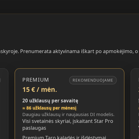
paskyroje. Prenumerata aktyvinama iškart po apmokėjimo, o p
PREMIUM
REKOMENDUOJAME
15 € / mėn.
20 užklausų per savaitę
≈ 86 užklausų per mėnesį
Daugiau užklausų ir naujausias DI modelis.
Visi svetainės skyriai, įskaitant Star Pro
paslaugas
Premium Taro kaladės ir išdėstymai