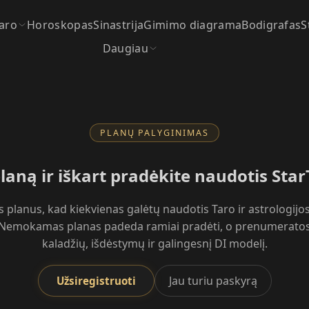
aro
Horoskopas
Sinastrija
Gimimo diagrama
Bodigrafas
S
Daugiau
PLANŲ PALYGINIMAS
planą ir iškart pradėkite naudotis Sta
 planus, kad kiekvienas galėtų naudotis Taro ir astrologijos
Nemokamas planas padeda ramiai pradėti, o prenumeratos
kaladžių, išdėstymų ir galingesnį DI modelį.
Jau turiu paskyrą
Užsiregistruoti