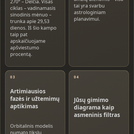
270° – Delčia. Visas
tai yra svarbu
ciklas – vadinamasis
astrologiniam
sinodinis mėnuo –
planavimui.
trunka apie 29,53
dienos. Iš šio kampo
taip pat
apskaičiuojame
apšviestumo
procentą.
03
04
Artimiausios
fazės ir užtemimų
Jūsų gimimo
aptikimas
diagrama kaip
asmeninis filtras
Orbitalinis modelis
numato tikslų