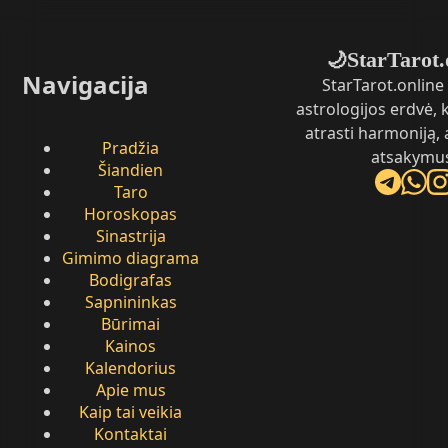
StarTarot.
🌙
Navigacija
StarTarot.online 
astrologijos erdvė,
atrasti harmoniją, 
Pradžia
atsakymu
Šiandien
Taro
Horoskopas
Sinastrija
Gimimo diagrama
Bodigrafas
Sapnininkas
Būrimai
Kainos
Kalendorius
Apie mus
Kaip tai veikia
Kontaktai