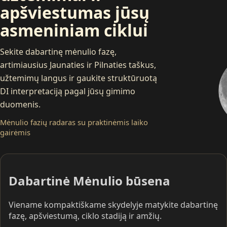
apšviestumas jūsų
asmeniniam ciklui
Sekite dabartinę mėnulio fazę,
artimiausius Jaunaties ir Pilnaties taškus,
užtemimų langus ir gaukite struktūruotą
DI interpretaciją pagal jūsų gimimo
Ci
duomenis.
Mėnulio fazių radaras su praktinėmis laiko
gairėmis
Dabartinė Mėnulio būsena
Viename kompaktiškame skydelyje matykite dabartinę
fazę, apšviestumą, ciklo stadiją ir amžių.