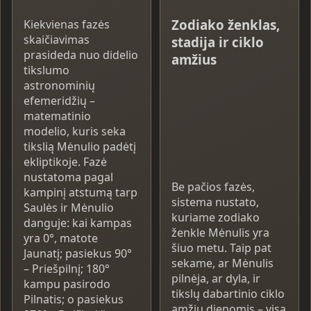
Zodiako ženklas,
Kiekvienas fazės
skaičiavimas
stadija ir ciklo
prasideda nuo didelio
amžius
tikslumo
astronominių
efemeridžių –
matematinio
modelio, kuris seka
tikslią Mėnulio padėtį
ekliptikoje. Fazė
nustatoma pagal
Be pačios fazės,
kampinį atstumą tarp
sistema nustato,
Saulės ir Mėnulio
kuriame zodiako
danguje: kai kampas
ženkle Mėnulis yra
yra 0°, matote
šiuo metu. Taip pat
Jaunatį; pasiekus 90°
sekame, ar Mėnulis
– Priešpilnį; 180°
pilnėja, ar dyla, ir
kampu pasirodo
tikslų dabartinio ciklo
Pilnatis; o pasiekus
amžių dienomis – visa