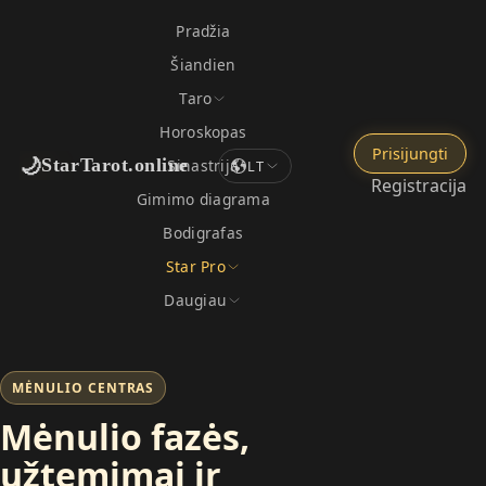
Pradžia
Šiandien
Taro
Horoskopas
Prisijungti
🌙
StarTarot.online
Sinastrija
LT
Registracija
Gimimo diagrama
Bodigrafas
Star Pro
Daugiau
MĖNULIO CENTRAS
Mėnulio fazės,
užtemimai ir