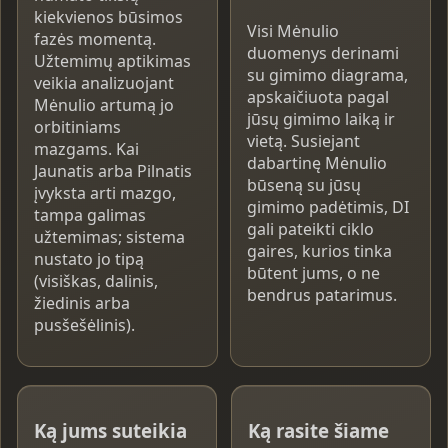
kiekvienos būsimos
Visi Mėnulio
fazės momentą.
duomenys derinami
Užtemimų aptikimas
su gimimo diagrama,
veikia analizuojant
apskaičiuota pagal
Mėnulio artumą jo
jūsų gimimo laiką ir
orbitiniams
vietą. Susiejant
mazgams. Kai
dabartinę Mėnulio
Jaunatis arba Pilnatis
būseną su jūsų
įvyksta arti mazgo,
gimimo padėtimis, DI
tampa galimas
gali pateikti ciklo
užtemimas; sistema
gaires, kurios tinka
nustato jo tipą
būtent jums, o ne
(visiškas, dalinis,
bendrus patarimus.
žiedinis arba
pusšešėlinis).
Ką jums suteikia
Ką rasite šiame