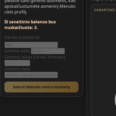
Įveskite savo gimimo duomenis, kad
apskaičiuotumėte asmeninį Mėnulio
DABARTINIS
ciklo profilį.
Iš savaitinio balanso bus
nuskaičiuota: 3.
Vardas (nebūtina)
Gimimo data
Gimimo laikas (24 val. formatu)
Gimimo vieta
Sukurti Mėnulio centro ataskaitą