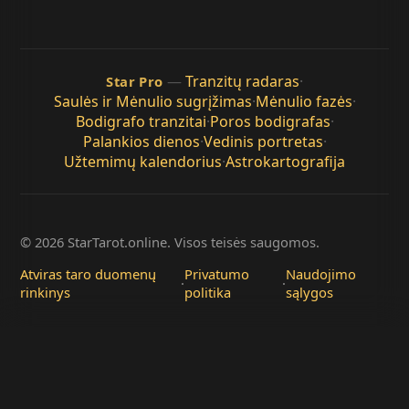
—
Tranzitų radaras
·
Star Pro
Saulės ir Mėnulio sugrįžimas
·
Mėnulio fazės
·
Bodigrafo tranzitai
·
Poros bodigrafas
·
Palankios dienos
·
Vedinis portretas
·
Užtemimų kalendorius
·
Astrokartografija
© 2026 StarTarot.online. Visos teisės saugomos.
Atviras taro duomenų
Privatumo
Naudojimo
·
·
rinkinys
politika
sąlygos