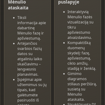
Mėnulio
puslapyje
ataskaita
Interaktyvią
Mėnulio fazės
Tiksli
vizualizaciją su
informacija apie
tikru
dabartinę
apšviestumo
Mėnulio fazę ir
atvaizdavimu.
apšviestumą.
Kompaktišką
Artėjančios
duomenų
svarbios fazių
skydelį: fazę,
datos su
apšviestumą,
atgaliniu laiko
ciklo amžių,
skaičiavimu –
stadiją ir ženklą.
lengvesnis
Gimimo
planavimas.
diagramos
Įspėjimai apie
stiliaus peržiūrą,
užtemimus su jų
susietą su
tipais, kad
Mėnulio
galėtumėte
ataskaita.
pasiruošti iš
Struktūruotą DI