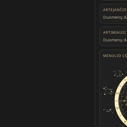
ARTĖJANČIO
Duomenų da
ARTIMIAUSI
Duomenų da
MĖNULIO CE
19°
12
21°
0°
14°
1
17°