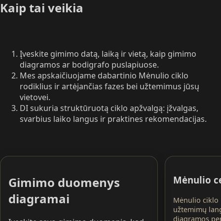
Kaip tai veikia
Įveskite gimimo datą, laiką ir vietą, kaip gimimo
diagramos ar bodigrafo puslapiuose.
Mes apskaičiuojame dabartinio Mėnulio ciklo
rodiklius ir artėjančias fazes bei užtemimus jūsų
vietovei.
DI sukuria struktūruotą ciklo apžvalgą: įžvalgas,
svarbius laiko langus ir praktines rekomendacijas.
Mėnulio c
Gimimo duomenys
diagramai
Mėnulio ciklo r
užtemimų lan
diagramos per