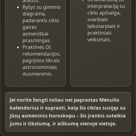
anksto.
interpretaciją su
Ryšys su gimimo
ciklo apžvalga,
diagrama,
svarbiais
padarantis ciklo
laikotarpiais ir
gaires
praktiniais
asmeniškai
veiksmais.
prasmingas.
Praktinės DI
rekomendacijos,
pagrįstos tikrais
astronominiais
duomenimis.
Jei norite žengti toliau nei paprastas Mėnulio
kalendorius ir suprasti, kaip šis ciklas susijęs su
jūsų asmeniniu horoskopu – šis įrankis suteikia
jums ir tikslumą, ir aiškumą vienoje vietoje.