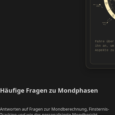
14°
1
17°
Fahre über
ihn an, um
Aspekte zu
Häufige Fragen zu Mondphasen
Antworten auf Fragen zur Mondberechnung, Finsternis-
Tracking und wie der personalisierte Mondbericht