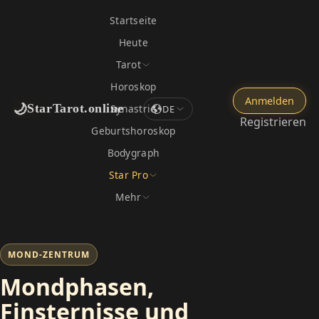
Startseite
Heute
Tarot
Horoskop
Anmelden
🌙
StarTarot.online
Synastrie
DE
Registrieren
Geburtshoroskop
Bodygraph
Star Pro
Mehr
MOND-ZENTRUM
Mondphasen,
Finsternisse und