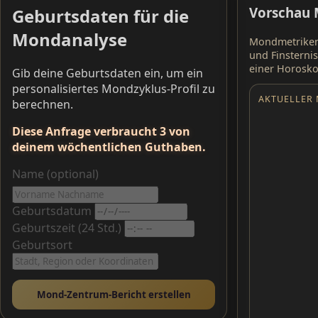
Vorschau
Geburtsdaten für die
Mondanalyse
Mondmetriken
und Finsterni
einer Horosko
Gib deine Geburtsdaten ein, um ein
personalisiertes Mondzyklus-Profil zu
AKTUELLER
berechnen.
Diese Anfrage verbraucht 3 von
deinem wöchentlichen Guthaben.
Name (optional)
Geburtsdatum
Geburtszeit (24 Std.)
Geburtsort
Mond-Zentrum-Bericht erstellen