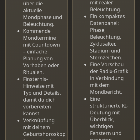
mit realer
über die
Beleuchtung.
aktuelle
Ein kompaktes
Mondphase und
Datenpanel:
Beleuchtung.
Phase,
Kommende
Beleuchtung,
Mondtermine
Zyklusalter,
mit Countdown
Stadium und
– einfache
Sternzeichen.
Planung von
Eine Vorschau
Vorhaben oder
der Radix-Grafik
Ritualen.
in Verbindung
Finsternis-
mit dem
Hinweise mit
Mondbericht.
Typ und Details,
Eine
damit du dich
strukturierte KI-
vorbereiten
Deutung mit
kannst.
Überblick,
Verknüpfung
wichtigen
mit deinem
Fenstern und
Geburtshoroskop