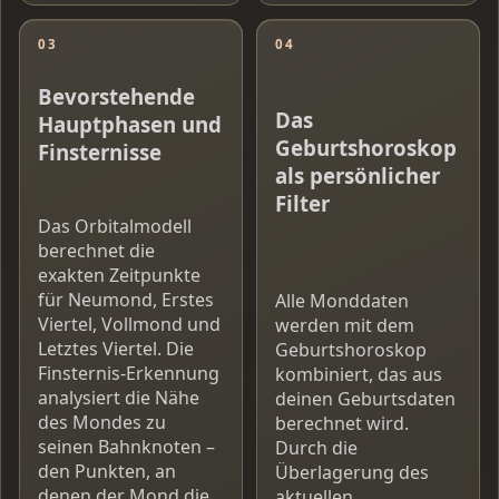
03
04
Bevorstehende
Das
Hauptphasen und
Geburtshoroskop
Finsternisse
als persönlicher
Filter
Das Orbitalmodell
berechnet die
exakten Zeitpunkte
für Neumond, Erstes
Alle Monddaten
Viertel, Vollmond und
werden mit dem
Letztes Viertel. Die
Geburtshoroskop
Finsternis-Erkennung
kombiniert, das aus
analysiert die Nähe
deinen Geburtsdaten
des Mondes zu
berechnet wird.
seinen Bahnknoten –
Durch die
den Punkten, an
Überlagerung des
denen der Mond die
aktuellen