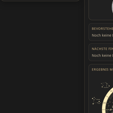
BEVORSTEH
Noch keine 
NÄCHSTE FI
Noch keine 
ERGEBNIS 
19°
12
21°
0°