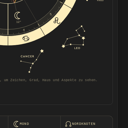
5
12°
4
, um Zeichen, Grad, Haus und Aspekte zu sehen.
MOND
NORDKNOTEN