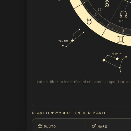
15°
2
10°
3
Fahre über einen Planeten oder tippe ihn an
PLANETENSYMBOLE IN DER KARTE
PLUTO
MARS