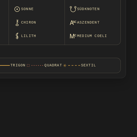
SONNE
SÜDKNOTEN
CHIRON
ASZENDENT
LILITH
MEDIUM COELI
□
⚹
TRIGON
QUADRAT
SEXTIL