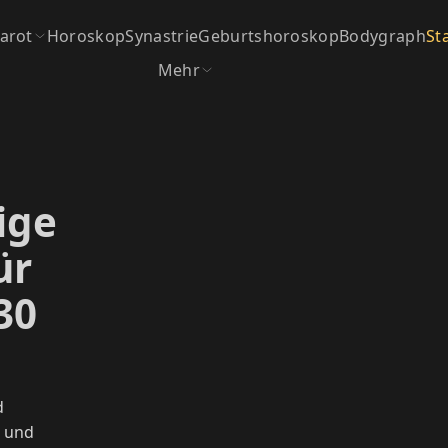
arot
Horoskop
Synastrie
Geburtshoroskop
Bodygraph
St
Mehr
ige
ür
30
d
e und