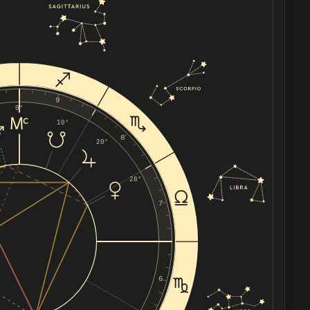
9
0°
°
10°
8
20°
28°
7
6