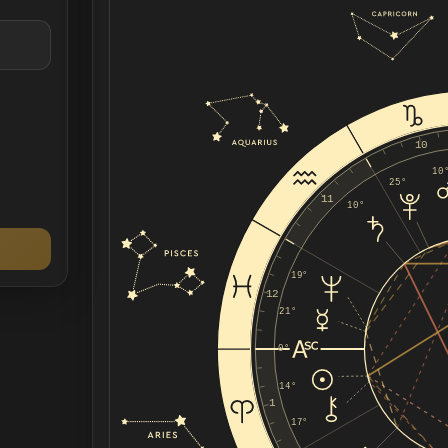
10
10
25°
11
10°
19°
12
21°
0°
14°
1
17°