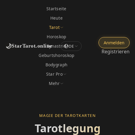
Startseite
Heute
Tarot
Horoskop
Anmelden
🌙
StarTarot.online
Synastrie
DE
Registrieren
Geburtshoroskop
Bodygraph
Star Pro
Mehr
MAGIE DER TAROTKARTEN
Tarotlegung