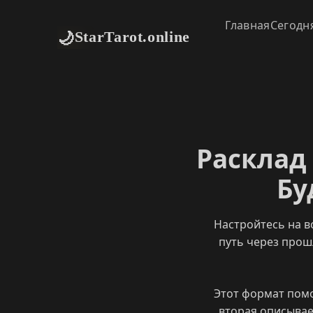
Главная
Сегодн
🌙
StarTarot.online
Расклад
Бу
Настройтесь на в
путь через прош
Этот формат помо
вторая описывает