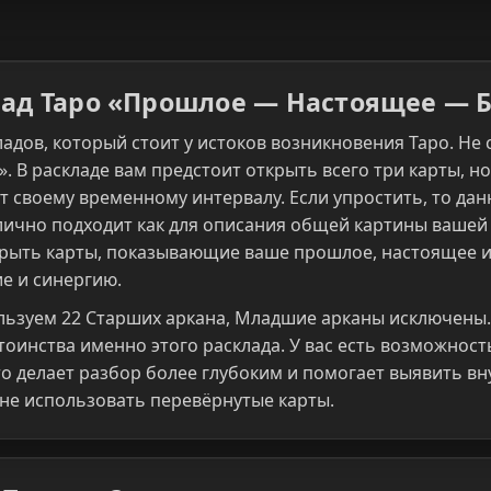
лад Таро «Прошлое — Настоящее — 
ладов, который стоит у истоков возникновения Таро. Не
. В раскладе вам предстоит открыть всего три карты, но
т своему временному интервалу. Если упростить, то да
ично подходит как для описания общей картины вашей 
крыть карты, показывающие ваше прошлое, настоящее и
е и синергию.
льзуем 22 Старших аркана, Младшие арканы исключены.
тоинства именно этого расклада. У вас есть возможност
то делает разбор более глубоким и помогает выявить в
не использовать перевёрнутые карты.