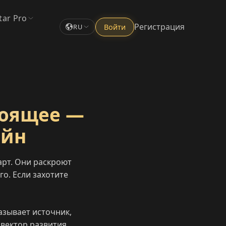
tar Pro
Регистрация
Войти
RU
тоящее —
айн
арт. Они раскроют
о. Если захотите
азывает источник,
 вектор развития.