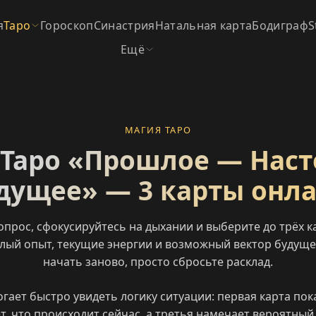
я
Таро
Гороскоп
Синастрия
Натальная карта
Бодиграф
S
Ещё
МАГИЯ ТАРО
 Таро «Прошлое — Нас
дущее» — 3 карты онл
опрос, сфокусируйтесь на дыхании и выберите до трёх к
лый опыт, текущие энергии и возможный вектор будущег
начать заново, просто сбросьте расклад.
гает быстро увидеть логику ситуации: первая карта пок
, что происходит сейчас, а третья намечает вероятный