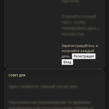
карточке.
Откройте полный
текст, чтобы
планировать день с
контекстом.
Зарегистрируйтесь и
получайте каждый
день.
·
Регистрация
Вход
СОВЕТ ДНЯ
Здесь появится главный сигнал дня.
Персональные рекомендации по времени,
эмоциональный тон и подсказки собраны в