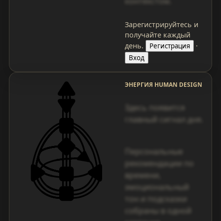
контекстом.
Зарегистрируйтесь и
получайте каждый
день.
·
Регистрация
Вход
ЭНЕРГИЯ HUMAN DESIGN
Здесь появится
главный сигнал дня.
Персональные
рекомендации по
времени,
эмоциональный
тон и подсказки
собраны в одной