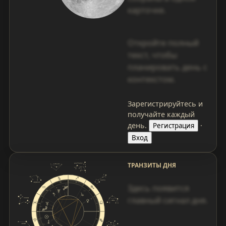
карточке.
Откройте полный
текст, чтобы
планировать день с
контекстом.
Зарегистрируйтесь и
получайте каждый
день.
·
Регистрация
Вход
ТРАНЗИТЫ ДНЯ
Здесь появится
главный сигнал дня.