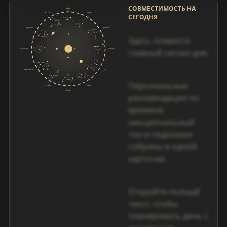
СОВМЕСТИМОСТЬ НА
СЕГОДНЯ
Здесь появится
главный сигнал дня.
Персональные
рекомендации по
времени,
эмоциональный
тон и подсказки
собраны в одной
карточке.
Откройте полный
текст, чтобы
планировать день с