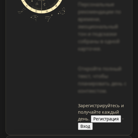
Персональные
рекомендации по
времени,
эмоциональный
тон и подсказки
собраны в одной
карточке.
Откройте полный
текст, чтобы
планировать день с
контекстом.
Зарегистрируйтесь и
получайте каждый
день.
·
Регистрация
Вход