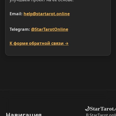
Email:
help@startarot.online
Telegram:
@StarTarotOnline
К форме обратной связи →
StarTarot.
🌙
Навигация
В StarTarot.on