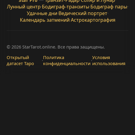
—
Транзит-Радар
·
Соляр и Лунар
·
Star Pro
Лунный центр
·
Бодиграф-транзиты
·
Бодиграф пары
·
Удачные дни
·
Ведический портрет
·
Календарь затмений
·
Астрокартография
© 2026 StarTarot.online. Все права защищены.
Открытый
Политика
Условия
·
·
датасет Таро
конфиденциальности
использования