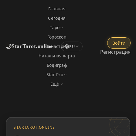
Главная
Сегодня
Таро
Гороскоп
Войти
🌙
StarTarot.online
Синастрия
RU
Регистрация
Натальная карта
Бодиграф
Star Pro
Ещё
STARTAROT.ONLINE