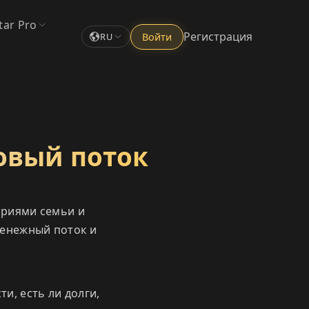
tar Pro
Регистрация
Войти
RU
совый поток
ариями семьи и
денежный поток и
и, есть ли долги,