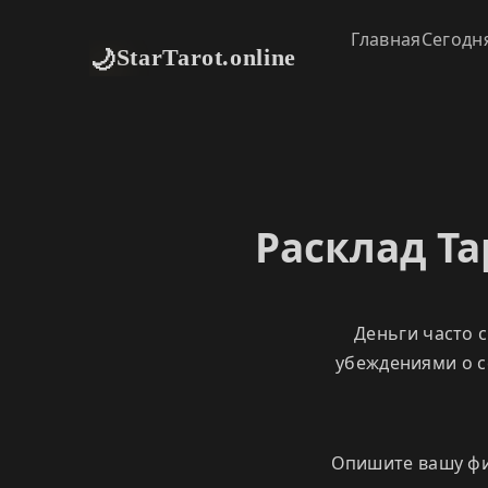
Главная
Сегодн
🌙
StarTarot.online
Расклад Та
Деньги часто 
убеждениями о с
Опишите вашу фин