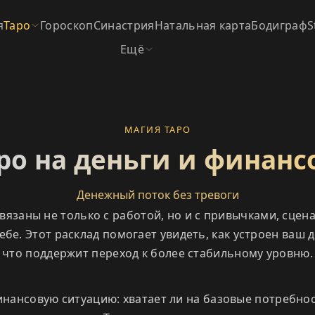
я
Таро
Гороскоп
Синастрия
Натальная карта
Бодиграф
S
Ещё
МАГИЯ ТАРО
ро на деньги и финан
Денежный поток без тревоги
связаны не только с работой, но и с привычками, сцен
ебе. Этот расклад помогает увидеть, как устроен ваш 
что поддержит переход к более стабильному уровню.
ансовую ситуацию: хватает ли на базовые потребност