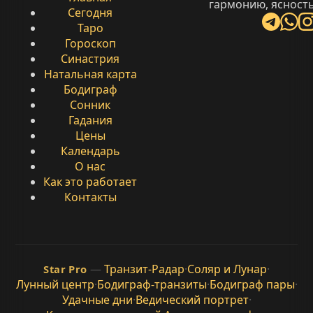
гармонию, ясность
Сегодня
Таро
Гороскоп
Синастрия
Натальная карта
Бодиграф
Сонник
Гадания
Цены
Календарь
О нас
Как это работает
Контакты
—
Транзит-Радар
·
Соляр и Лунар
·
Star Pro
Лунный центр
·
Бодиграф-транзиты
·
Бодиграф пары
·
Удачные дни
·
Ведический портрет
·