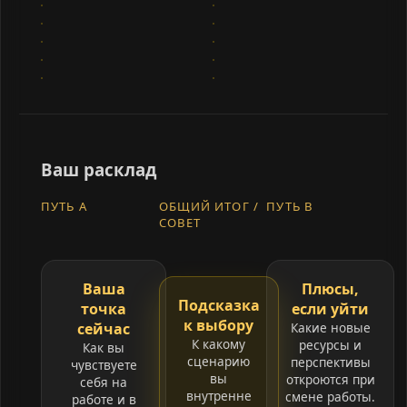
Ваш расклад
ПУТЬ A
ОБЩИЙ ИТОГ /
ПУТЬ B
СОВЕТ
Ваша
Плюсы,
Подсказка
точка
если уйти
к выбору
сейчас
Какие новые
К какому
ресурсы и
Как вы
сценарию
перспективы
чувствуете
вы
откроются при
себя на
внутренне
смене работы.
работе и в