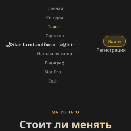
Главная
Сегодня
Таро
Гороскоп
Войти
🌙
StarTarot.online
Синастрия
RU
Регистрация
Натальная карта
Бодиграф
Star Pro
Ещё
МАГИЯ ТАРО
Стоит ли менять