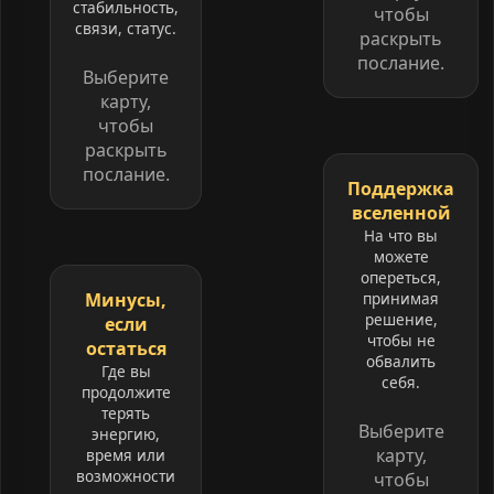
стабильность,
чтобы
связи, статус.
раскрыть
послание.
Выберите
карту,
чтобы
раскрыть
послание.
Поддержка
вселенной
На что вы
можете
опереться,
Минусы,
принимая
решение,
если
чтобы не
остаться
обвалить
Где вы
себя.
продолжите
терять
Выберите
энергию,
карту,
время или
возможности
чтобы