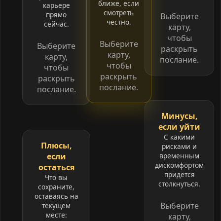
ближе, если
карьере
смотреть
прямо
Выберите
честно.
сейчас.
карту,
чтобы
Выберите
Выберите
раскрыть
карту,
карту,
послание.
чтобы
чтобы
раскрыть
раскрыть
послание.
послание.
Минусы,
если уйти
С какими
Плюсы,
рисками и
если
временным
дискомфортом
остаться
придётся
Что вы
столкнуться.
сохраните,
оставаясь на
Выберите
текущем
месте:
карту,