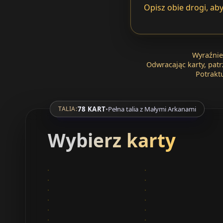
Opisz obie drogi, a
Wyraźnie 
Odwracając karty, patrz
Potraktu
78 KART
•
Pełna talia z Małymi Arkanami
TALIA:
Wybierz karty