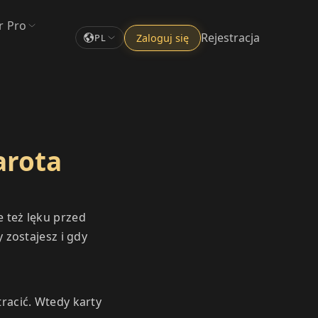
r Pro
Rejestracja
Zaloguj się
PL
arota
e też lęku przed
zostajesz i gdy
tracić. Wtedy karty