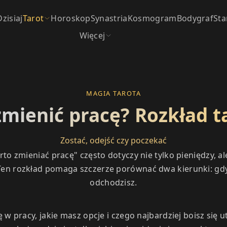
Dzisiaj
Tarot
Horoskop
Synastria
Kosmogram
Bodygraf
Sta
Więcej
MAGIA TAROTA
zmienić pracę? Rozkład t
Zostać, odejść czy poczekać
rto zmieniać pracę" często dotyczy nie tylko pieniędzy, al
Ten rozkład pomaga szczerze porównać dwa kierunki: gdy 
odchodzisz.
ię w pracy, jakie masz opcje i czego najbardziej boisz się u