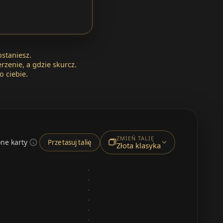
ostaniesz.
erzenie, a gdzie skurcz.
o ciebie.
ZMIEŃ TALIĘ
ne karty
Przetasuj talię
Złota klasyka