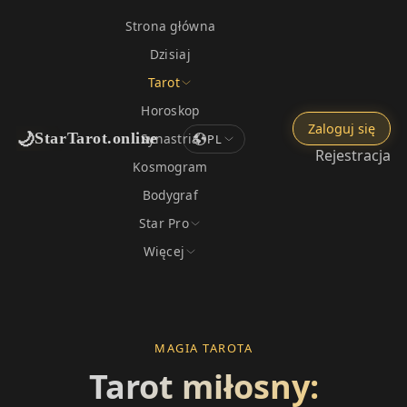
Strona główna
Dzisiaj
Tarot
Horoskop
Zaloguj się
🌙
StarTarot.online
Synastria
PL
Rejestracja
Kosmogram
Bodygraf
Star Pro
Więcej
MAGIA TAROTA
Tarot miłosny: