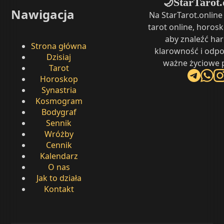
StarTarot.
🌙
Nawigacja
Na StarTarot.onlin
tarot online, horosk
aby znaleźć ha
Strona główna
klarowność i odpo
Dzisiaj
ważne życiowe p
Tarot
Horoskop
Synastria
Kosmogram
Bodygraf
Sennik
Wróżby
Cennik
Kalendarz
O nas
Jak to działa
Kontakt