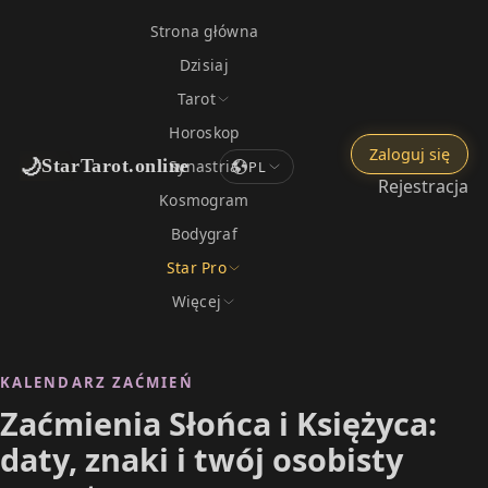
Strona główna
Dzisiaj
Tarot
Horoskop
Zaloguj się
🌙
StarTarot.online
Synastria
PL
Rejestracja
Kosmogram
Bodygraf
Star Pro
Więcej
KALENDARZ ZAĆMIEŃ
Zaćmienia Słońca i Księżyca:
daty, znaki i twój osobisty