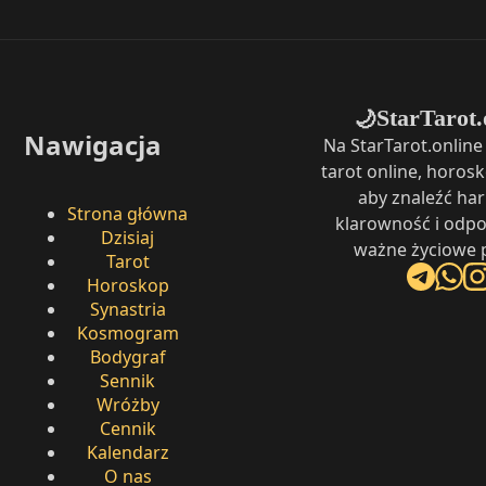
StarTarot.
🌙
Nawigacja
Na StarTarot.onlin
tarot online, horosk
aby znaleźć ha
Strona główna
klarowność i odpo
Dzisiaj
ważne życiowe p
Tarot
Horoskop
Synastria
Kosmogram
Bodygraf
Sennik
Wróżby
Cennik
Kalendarz
O nas