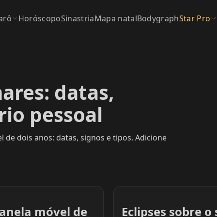
arô
Horóscopo
Sinastria
Mapa natal
Bodygraph
Star Pro
nares: datas,
rio pessoal
 de dois anos: datas, signos e tipos. Adicione
anela móvel de
Eclipses sobre o