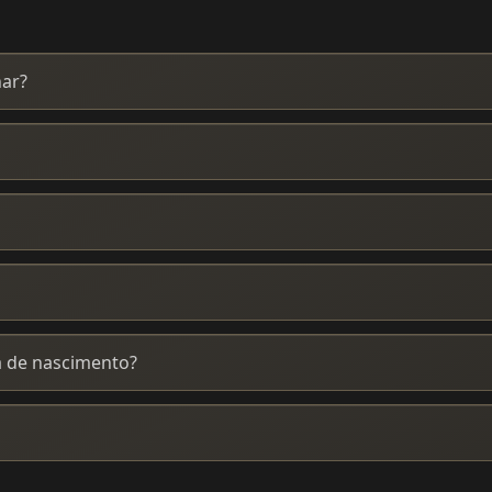
nar?
a de nascimento?