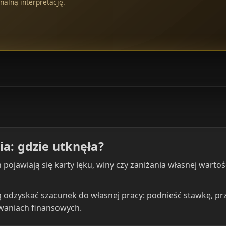
nalną interpretację.
ia: gdzie utknęła?
pojawiają się karty lęku, winy czy zaniżania własnej warto
ą odzyskać szacunek do własnej pracy: podnieść stawkę, p
waniach finansowych.