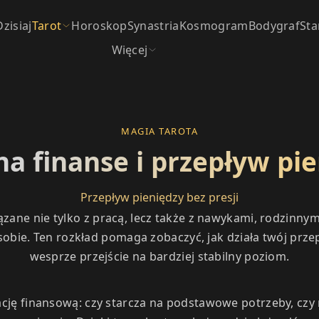
Dzisiaj
Tarot
Horoskop
Synastria
Kosmogram
Bodygraf
Sta
Więcej
MAGIA TAROTA
na finanse i przepływ pi
Przepływ pieniędzy bez presji
ązane nie tylko z pracą, lecz także z nawykami, rodzinnym
obie. Ten rozkład pomaga zobaczyć, jak działa twój przep
wesprze przejście na bardziej stabilny poziom.
ację finansową: czy starcza na podstawowe potrzeby, czy 