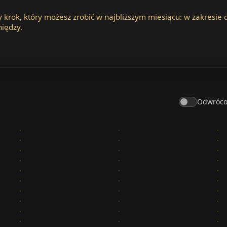
y krok, który możesz zrobić w najbliższym miesiącu: w zakresi
niędzy.
Odwróco