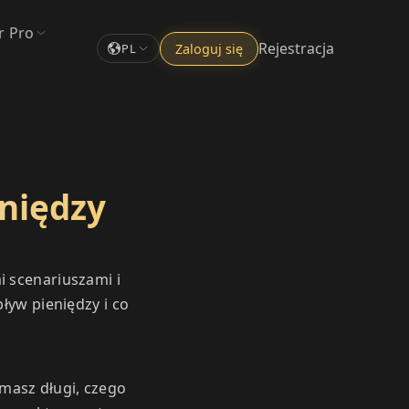
r Pro
Rejestracja
Zaloguj się
PL
eniędzy
i scenariuszami i
ływ pieniędzy i co
masz długi, czego