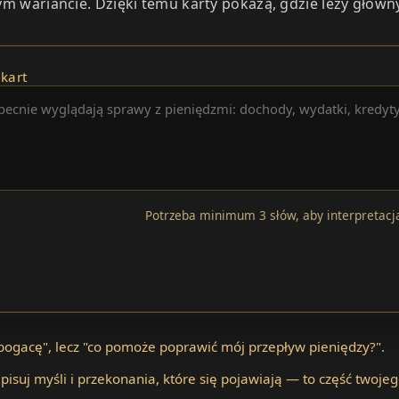
ym wariancie. Dzięki temu karty pokażą, gdzie leży główn
kart
Potrzeba minimum 3 słów, aby interpretacja
zbogacę", lecz "co pomoże poprawić mój przepływ pieniędzy?".
pisuj myśli i przekonania, które się pojawiają — to część twoj