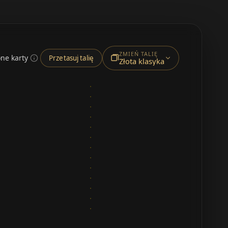
ZMIEŃ TALIĘ
ne karty
Przetasuj talię
Złota klasyka