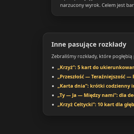
narzucony wyrok. Celem jest bard
Inne pasujące rozkłady
Zebraliśmy rozkłady, które pogłębią
„Krzyż”: 5 kart do ukierunkowan
„Przeszłość — Teraźniejszość — 
„Karta dnia”: krótki codzienny 
„Ty — Ja — Między nami”: dla de
„Krzyż Celtycki”: 10 kart dla gł