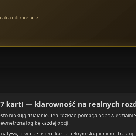
nalną interpretację.
7 kart) — klarowność na realnych roz
zęsto blokują działanie. Ten rozkład pomaga odpowiedzialni
 wewnętrzną logikę każdej opcji.
ernatywy, otwórz siedem kart z pełnym skupieniem i traktuj o