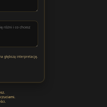
na głębszą interpretację.
esz.
dczuciami.
ści.