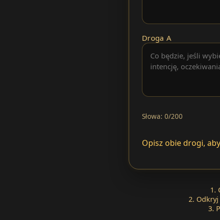
Droga A
Słowa: 0/200
Opisz obie drogi, a
1. 
2. Odkryj
3. 