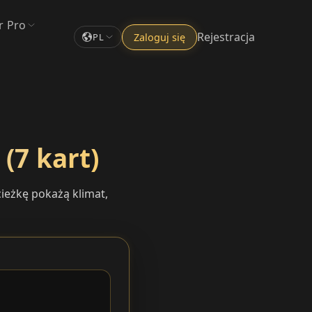
r Pro
Rejestracja
Zaloguj się
PL
(7 kart)
ieżkę pokażą klimat,