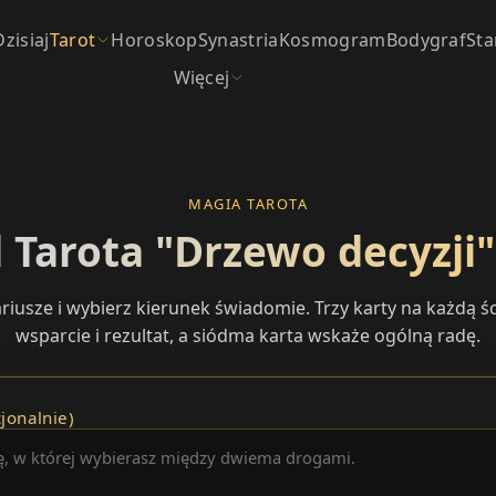
Dzisiaj
Tarot
Horoskop
Synastria
Kosmogram
Bodygraf
Sta
Więcej
MAGIA TAROTA
 Tarota "Drzewo decyzji" 
iusze i wybierz kierunek świadomie. Trzy karty na każdą śc
wsparcie i rezultat, a siódma karta wskaże ogólną radę.
jonalnie)