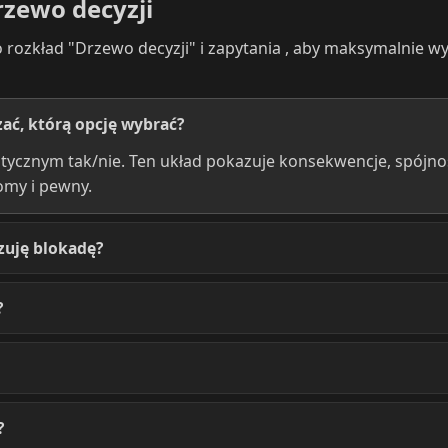
rzewo decyzji
 rozkład "Drzewo decyzji" i zapytania , aby maksymalnie w
ać, którą opcję wybrać?
atycznym tak/nie. Ten układ pokazuje konsekwencje, spójno
omy i pewny.
czuję blokadę?
?
?