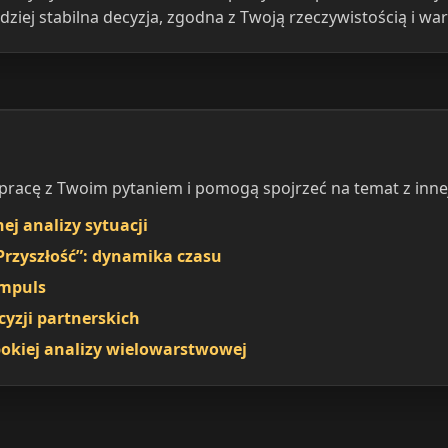
ziej stabilna decyzja, zgodna z Twoją rzeczywistością i war
 pracę z Twoim pytaniem i pomogą spojrzeć na temat z innej
ej analizy sytuacji
Przyszłość”: dynamika czasu
impuls
cyzji partnerskich
ębokiej analizy wielowarstwowej