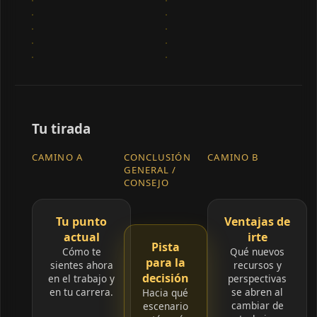
Tu tirada
CAMINO A
CONCLUSIÓN
CAMINO B
GENERAL /
CONSEJO
Tu punto
Ventajas de
actual
irte
Pista
Cómo te
Qué nuevos
para la
sientes ahora
recursos y
decisión
en el trabajo y
perspectivas
en tu carrera.
se abren al
Hacia qué
cambiar de
escenario