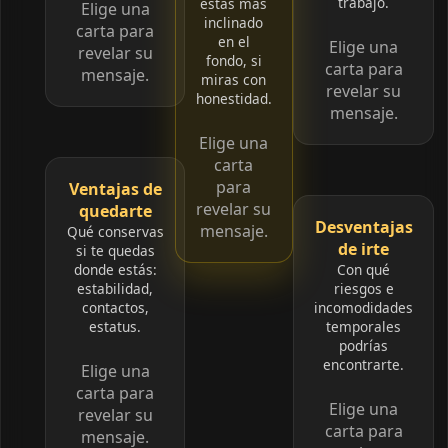
trabajo.
estás más
Elige una
inclinado
carta para
en el
Elige una
revelar su
fondo, si
carta para
mensaje.
miras con
revelar su
honestidad.
mensaje.
Elige una
carta
para
Ventajas de
revelar su
quedarte
Desventajas
mensaje.
Qué conservas
de irte
si te quedas
donde estás:
Con qué
estabilidad,
riesgos e
contactos,
incomodidades
estatus.
temporales
podrías
encontrarte.
Elige una
carta para
Elige una
revelar su
carta para
mensaje.