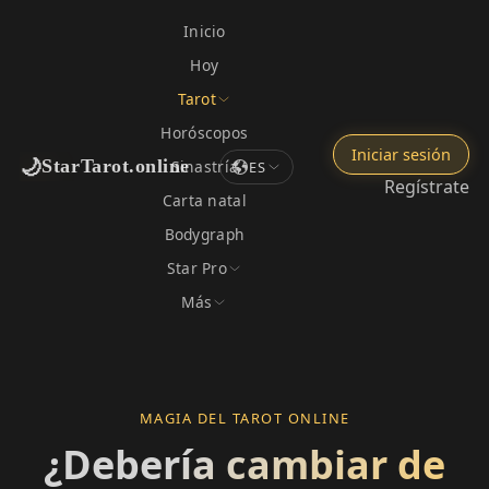
Inicio
Hoy
Tarot
Horóscopos
Iniciar sesión
🌙
StarTarot.online
Sinastría
ES
Regístrate
Carta natal
Bodygraph
Star Pro
Más
MAGIA DEL TAROT ONLINE
¿Debería cambiar de