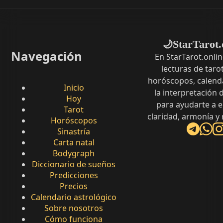
StarTarot.
🌙
Navegación
En StarTarot.onli
lecturas de tarot
horóscopos, calenda
Inicio
la interpretación
Hoy
para ayudarte a 
Tarot
claridad, armonía y
Horóscopos
Sinastría
Carta natal
Bodygraph
Diccionario de sueños
Predicciones
Precios
Calendario astrológico
Sobre nosotros
Cómo funciona