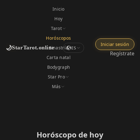
Inicio
Hoy
Tarot
Horóscopos
Iniciar sesión
🌙
StarTarot.online
Sinastría
ES
Regístrate
Carta natal
Bodygraph
Star Pro
Más
Horóscopo de hoy