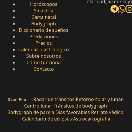
claridad, armonía y
Horóscopos
Sinastría
Carta natal
Bodygraph
Diccionario de sueños
Predicciones
Precios
Calendario astrológico
Sobre nosotros
Cómo funciona
Contacto
—
Radar de tránsitos
·
Retorno solar y lunar
·
Star Pro
Centro lunar
·
Tránsitos de bodygraph
·
Bodygraph de pareja
·
Días favorables
·
Retrato védico
·
Calendario de eclipses
·
Astrocartografía