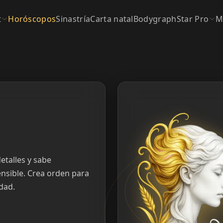
t
Horóscopos
Sinastría
Carta natal
Bodygraph
Star Pro
M
etalles y sabe
nsible. Crea orden para
dad.