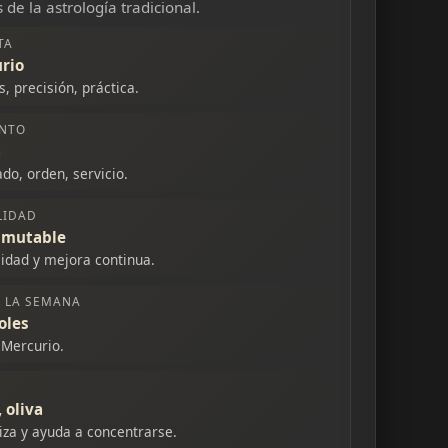
 de la astrología tradicional.
TA
rio
s, precisión, práctica.
NTO
a
ado, orden, servicio.
LIDAD
 mutable
ilidad y mejora continua.
E LA SEMANA
oles
 Mercurio.
 oliva
liza y ayuda a concentrarse.