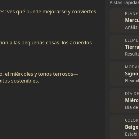
Pistas rápidas
lles: ves qué puede mejorarse y conviertes
PLANE
Mercu
Análisi
ELEME
nción a las pequeñas cosas: los acuerdos
Tierr
Result
MODA
, el miércoles y tonos terrosos—
Signo
itos sostenibles.
Flexib
DÍA D
Miérc
Día de
COLOR
Beige,
Estabi