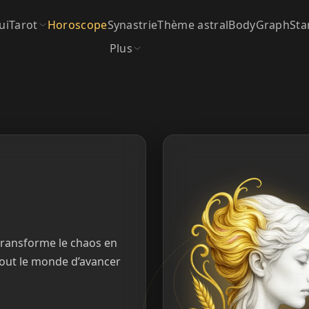
ui
Tarot
Horoscope
Synastrie
Thème astral
BodyGraph
Sta
Plus
t transforme le chaos en
 tout le monde d’avancer