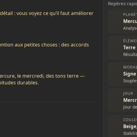
Repères rapid
étail : vous voyez ce qu’il faut améliorer
PLANÈ
Merc
Analys
ÉLÉME
attention aux petites choses : des accords
Terre
Résulta
MODAL
Signe
rcure, le mercredi, des tons terre —
Souple
abitudes durables.
JOUR
Mercr
Jour d
COULE
Beige,
Stabili