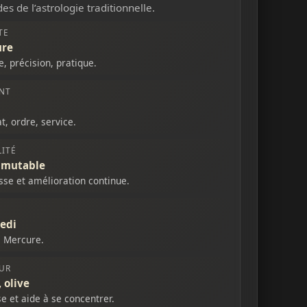
es de l’astrologie traditionnelle.
TE
ure
e, précision, pratique.
NT
t, ordre, service.
ITÉ
 mutable
sse et amélioration continue.
edi
e Mercure.
UR
 olive
se et aide à se concentrer.