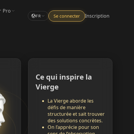
r Pro
Inscription
Se connecter
FR
Ce qui inspire la
Vierge
La Vierge aborde les
défis de manière
structurée et sait trouver
des solutions concrètes.
On l’apprécie pour son
sens de l’observation,