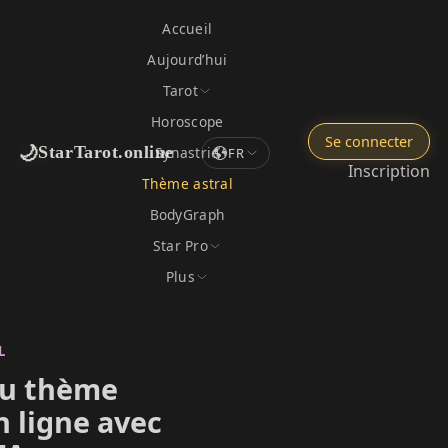
Accueil
Aujourd’hui
Tarot
Horoscope
Se connecter
🌙
StarTarot.online
Synastrie
FR
Inscription
Thème astral
BodyGraph
Star Pro
Plus
L
du thème
n ligne avec