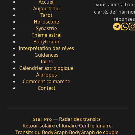
Accueil
vous aider à trou
Aujourd’hui
clarté, de l’harmo
Tarot
réponses
Horoscope
Synastrie
Thème astral
BodyGraph
Interprétation des rêves
Guidances
Tarifs
Calendrier astrologique
À propos
Comment ça marche
Contact
—
Radar des transits
·
Star Pro
Retour solaire et lunaire
·
Centre lunaire
·
Transits du BodyGraph
·
BodyGraph de couple
·