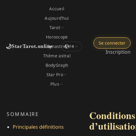
Accueil
Aujourd’hui
Tarot
Horoscope
Se connecter
🌙
StarTarot.online
Synastrie
FR
Inscription
Thème astral
BodyGraph
Star Pro
Plus
Conditions
SOMMAIRE
d’utilisati
Principales définitions