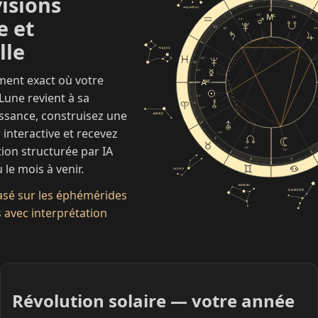
visions
10
9
0°
10°
e et
10°
25°
11
10°
20
lle
19°
12
21°
ment exact où votre
0°
 Lune revient à sa
14°
1
17°
issance, construisez une
 interactive et recevez
15°
2
ion structurée par IA
10°
12°
3
4
 le mois à venir.
basé sur les éphémérides
avec interprétation
Révolution solaire — votre année