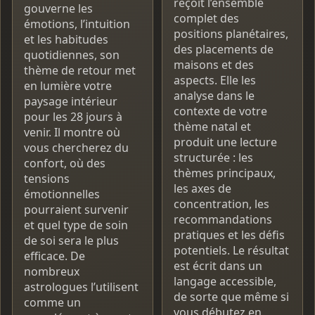
reçoit l’ensemble
gouverne les
complet des
émotions, l’intuition
positions planétaires,
et les habitudes
des placements de
quotidiennes, son
maisons et des
thème de retour met
aspects. Elle les
en lumière votre
analyse dans le
paysage intérieur
contexte de votre
pour les 28 jours à
thème natal et
venir. Il montre où
produit une lecture
vous chercherez du
structurée : les
confort, où des
thèmes principaux,
tensions
les axes de
émotionnelles
concentration, les
pourraient survenir
recommandations
et quel type de soin
pratiques et les défis
de soi sera le plus
potentiels. Le résultat
efficace. De
est écrit dans un
nombreux
langage accessible,
astrologues l’utilisent
de sorte que même si
comme un
vous débutez en