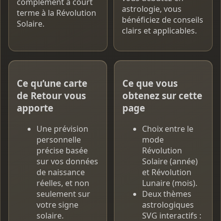
complément à court
astrologie, vous
terme à la Révolution
bénéficiez de conseils
Solaire.
clairs et applicables.
Ce qu’une carte
Ce que vous
de Retour vous
obtenez sur cette
apporte
page
Une prévision
Choix entre le
personnelle
mode
précise basée
Révolution
sur vos données
Solaire (année)
de naissance
et Révolution
réelles, et non
Lunaire (mois).
seulement sur
Deux thèmes
votre signe
astrologiques
solaire.
SVG interactifs :