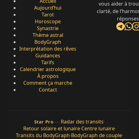
Accueil
vous aider à trou
Aujourd’hui
clarté, de l’harmo
Tarot
réponses
Horoscope
Synastrie
Thème astral
BodyGraph
Interprétation des rêves
Guidances
Tarifs
Calendrier astrologique
À propos
Comment ça marche
Contact
—
Radar des transits
·
Star Pro
Retour solaire et lunaire
·
Centre lunaire
·
Transits du BodyGraph
·
BodyGraph de couple
·