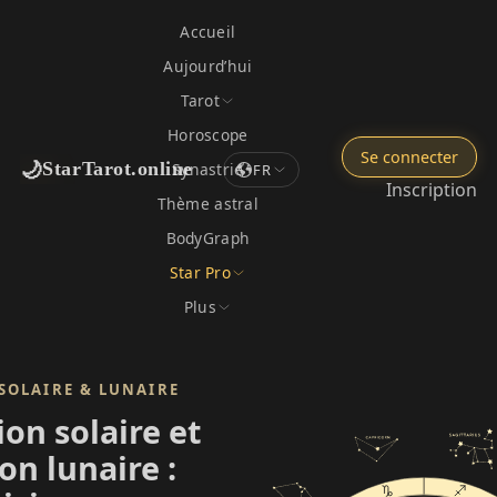
Accueil
Aujourd’hui
Tarot
Horoscope
Se connecter
🌙
StarTarot.online
Synastrie
FR
Inscription
Thème astral
BodyGraph
Star Pro
Plus
SOLAIRE & LUNAIRE
on solaire et
on lunaire :