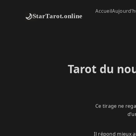
Accueil
Aujourd’h
🌙
StarTarot.online
Tarot du nou
Ce tirage ne regar
d’u
Il répond mieux a