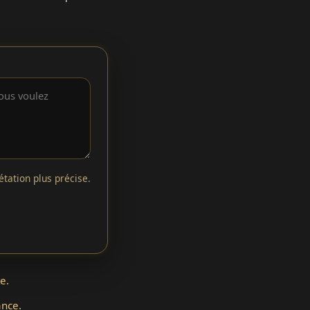
tation plus précise.
e.
ance.