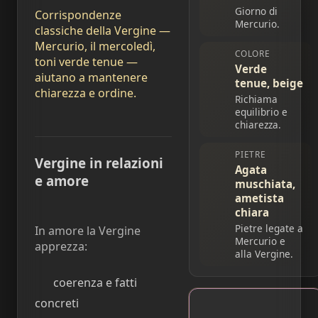
Giorno di
Corrispondenze
Mercurio.
classiche della Vergine —
Mercurio, il mercoledì,
COLORE
toni verde tenue —
Verde
aiutano a mantenere
tenue, beige
chiarezza e ordine.
Richiama
equilibrio e
chiarezza.
PIETRE
Vergine in relazioni
Agata
e amore
muschiata,
ametista
chiara
Pietre legate a
In amore la Vergine
Mercurio e
apprezza:
alla Vergine.
coerenza e fatti
concreti