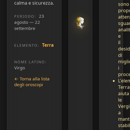
calma e sicurezza.
sono
propr
23
atten
PERIODO:
agosto — 22
sgua
settembre
anali
e
il
Terra
ELEMENTO:
desid
di
migli
NOME LATINO:
i
Virgo
proce
← Torna alla lista
L'ele
degli oroscopi
Terra
aiuta
le
Vergi
a
mant
stabil