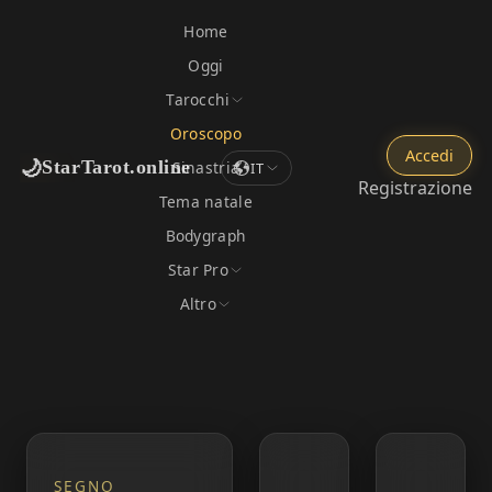
Home
Oggi
Tarocchi
Oroscopo
Accedi
🌙
StarTarot.online
Sinastria
IT
Registrazione
Tema natale
Bodygraph
Star Pro
Altro
SEGNO