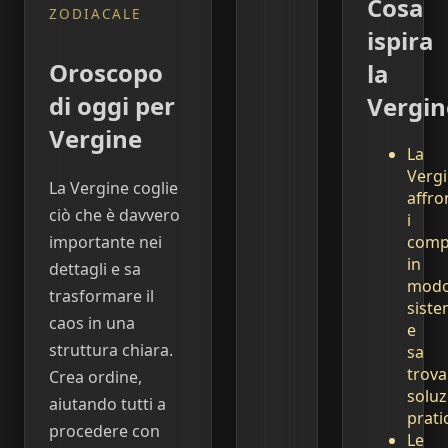
Cosa
ZODIACALE
ispira
Oroscopo
la
di oggi per
Vergin
Vergine
La
Verg
La Vergine coglie
affro
ciò che è davvero
i
compi
importante nei
in
dettagli e sa
mod
trasformare il
siste
caos in una
e
struttura chiara.
sa
trova
Crea ordine,
soluz
aiutando tutti a
prati
procedere con
Le