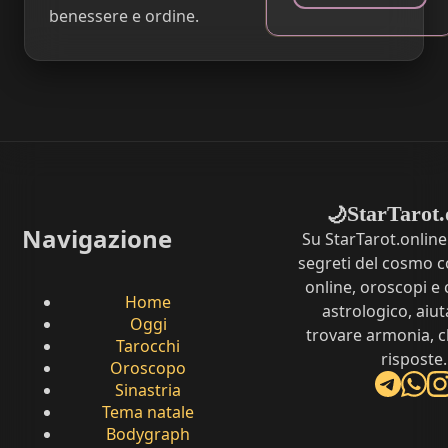
benessere e ordine.
StarTarot.
🌙
Navigazione
Su StarTarot.online
segreti del cosmo c
online, oroscopi e 
Home
astrologico, aiut
Oggi
trovare armonia, c
Tarocchi
risposte.
Oroscopo
Sinastria
Tema natale
Bodygraph