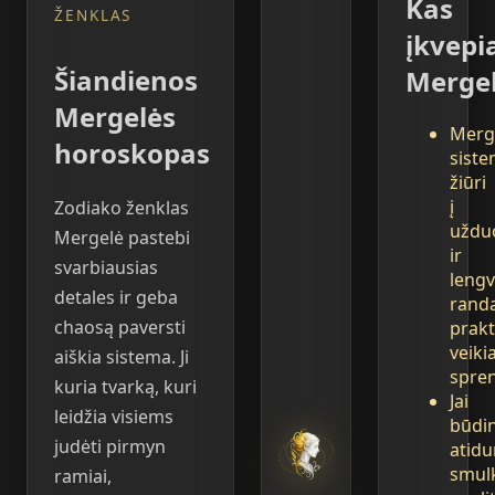
Kas
ŽENKLAS
įkvepi
Šiandienos
Merge
Mergelės
Merg
horoskopas
siste
žiūri
į
Zodiako ženklas
uždu
Mergelė pastebi
ir
svarbiausias
lengv
detales ir geba
rand
chaosą paversti
prakt
veiki
aiškia sistema. Ji
spre
kuria tvarką, kuri
Jai
leidžia visiems
būdi
judėti pirmyn
atid
smul
ramiai,