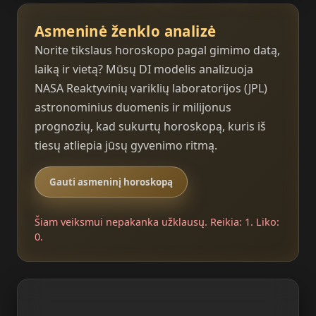
Asmeninė ženklo analizė
Norite tikslaus horoskopo pagal gimimo datą,
laiką ir vietą? Mūsų DI modelis analizuoja
NASA Reaktyvinių variklių laboratorijos (JPL)
astronominius duomenis ir milijonus
prognozių, kad sukurtų horoskopą, kuris iš
tiesų atliepia jūsų gyvenimo ritmą.
Gauti asmeninį horoskopą
Šiam veiksmui nepakanka užklausų. Reikia: 1. Liko:
0.