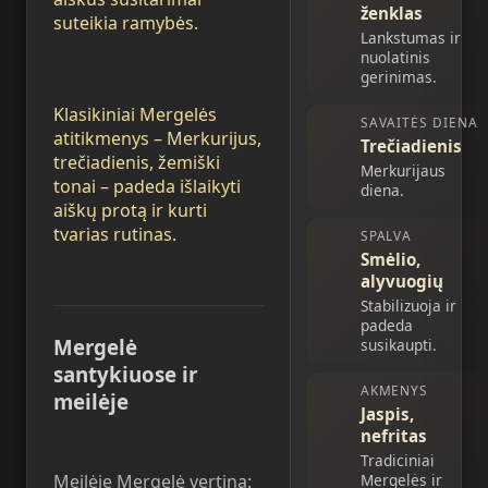
ženklas
suteikia ramybės.
Lankstumas ir
nuolatinis
gerinimas.
Klasikiniai Mergelės
SAVAITĖS DIENA
atitikmenys – Merkurijus,
Trečiadienis
trečiadienis, žemiški
Merkurijaus
tonai – padeda išlaikyti
diena.
aiškų protą ir kurti
tvarias rutinas.
SPALVA
Smėlio,
alyvuogių
Stabilizuoja ir
padeda
Mergelė
susikaupti.
santykiuose ir
AKMENYS
meilėje
Jaspis,
nefritas
Tradiciniai
Mergelės ir
Meilėje Mergelė vertina: