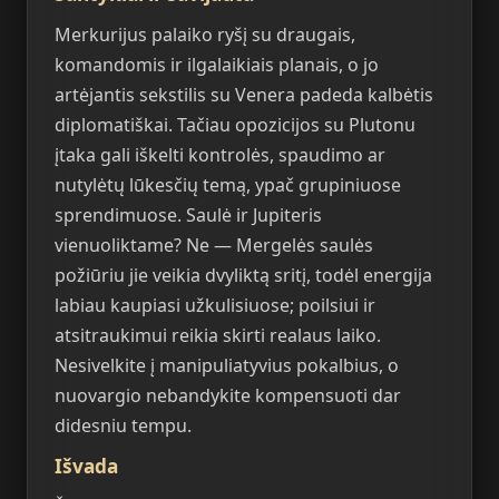
Merkurijus palaiko ryšį su draugais,
komandomis ir ilgalaikiais planais, o jo
artėjantis sekstilis su Venera padeda kalbėtis
diplomatiškai. Tačiau opozicijos su Plutonu
įtaka gali iškelti kontrolės, spaudimo ar
nutylėtų lūkesčių temą, ypač grupiniuose
sprendimuose. Saulė ir Jupiteris
vienuoliktame? Ne — Mergelės saulės
požiūriu jie veikia dvyliktą sritį, todėl energija
labiau kaupiasi užkulisiuose; poilsiui ir
atsitraukimui reikia skirti realaus laiko.
Nesivelkite į manipuliatyvius pokalbius, o
nuovargio nebandykite kompensuoti dar
didesniu tempu.
Išvada