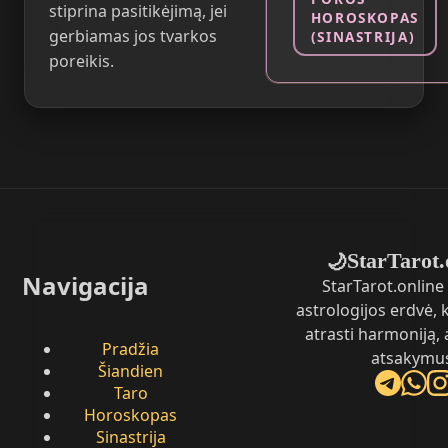
stiprina pasitikėjimą, jei
HOROSKOPAS
gerbiamas jos tvarkos
(SINASTRIJA)
poreikis.
StarTarot.
🌙
Navigacija
StarTarot.online 
astrologijos erdvė,
atrasti harmoniją, 
Pradžia
atsakymu
Šiandien
Taro
Horoskopas
Sinastrija