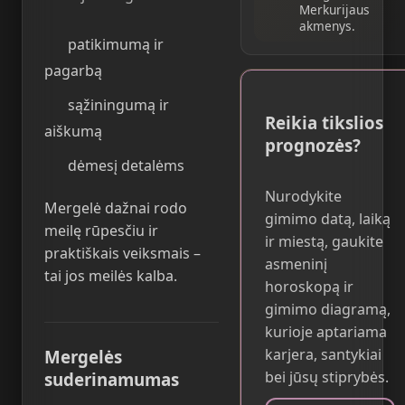
Merkurijaus
akmenys.
patikimumą ir
pagarbą
sąžiningumą ir
Reikia tikslios
aiškumą
prognozės?
dėmesį detalėms
Nurodykite
Mergelė dažnai rodo
gimimo datą, laiką
meilę rūpesčiu ir
ir miestą, gaukite
praktiškais veiksmais –
asmeninį
tai jos meilės kalba.
horoskopą ir
gimimo diagramą,
kurioje aptariama
karjera, santykiai
Mergelės
bei jūsų stiprybės.
suderinamumas