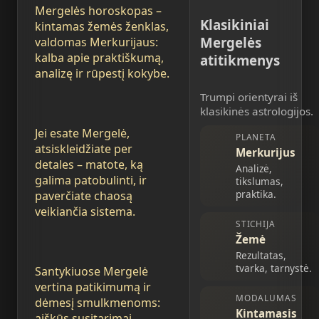
Mergelės horoskopas –
Klasikiniai
kintamas žemės ženklas,
Mergelės
valdomas Merkurijaus:
kalba apie praktiškumą,
atitikmenys
analizę ir rūpestį kokybe.
Trumpi orientyrai iš
klasikinės astrologijos.
Jei esate Mergelė,
PLANETA
atsiskleidžiate per
Merkurijus
detales – matote, ką
Analizė,
galima patobulinti, ir
tikslumas,
praktika.
paverčiate chaosą
veikiančia sistema.
STICHIJA
Žemė
Rezultatas,
tvarka, tarnystė.
Santykiuose Mergelė
vertina patikimumą ir
MODALUMAS
dėmesį smulkmenoms:
Kintamasis
aiškūs susitarimai