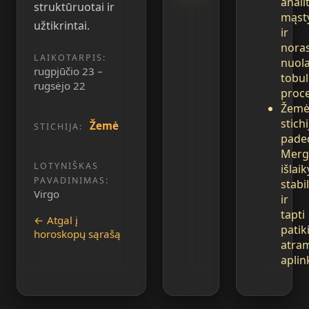
anali
struktūruotai ir
mąst
užtikrintai.
ir
nora
LAIKOTARPIS:
nuola
rugpjūčio 23 –
tobul
rugsėjo 22
proc
Žemė
stichi
Žemė
STICHIJA:
pade
Merg
LOTYNIŠKAS
išlaik
PAVADINIMAS:
stab
Virgo
ir
tapti
← Atgal į
pati
horoskopų sąrašą
atra
aplin