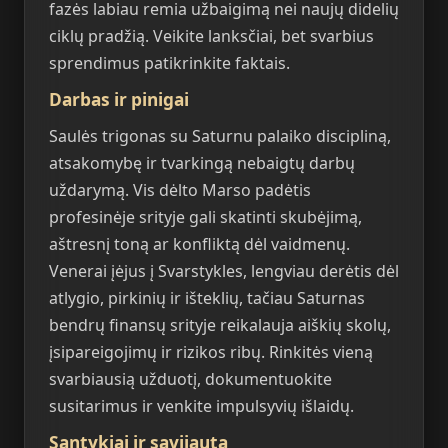
fazės labiau remia užbaigimą nei naujų didelių
ciklų pradžią. Veikite lanksčiai, bet svarbius
sprendimus patikrinkite faktais.
Darbas ir pinigai
Saulės trigonas su Saturnu palaiko discipliną,
atsakomybę ir tvarkingą nebaigtų darbų
uždarymą. Vis dėlto Marso padėtis
profesinėje srityje gali skatinti skubėjimą,
aštresnį toną ar konfliktą dėl vaidmenų.
Venerai įėjus į Svarstykles, lengviau derėtis dėl
atlygio, pirkinių ir išteklių, tačiau Saturnas
bendrų finansų srityje reikalauja aiškių skolų,
įsipareigojimų ir rizikos ribų. Rinkitės vieną
svarbiausią užduotį, dokumentuokite
susitarimus ir venkite impulsyvių išlaidų.
Santykiai ir savijauta