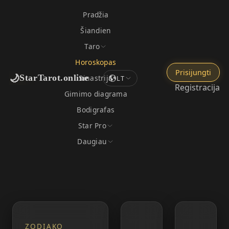
Pradžia
Šiandien
Taro
Horoskopas
Prisijungti
🌙
StarTarot.online
Sinastrija
LT
Registracija
Gimimo diagrama
Bodigrafas
Star Pro
Daugiau
ZODIAKO