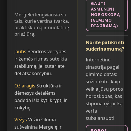
GAUTI
ASMENINĮ
Mergelei lengviausia su
HOROSKOPĄ
(GIMIMO
tais, kurie vertina tvarką,
DIAGRAMĄ)
praktiškumą ir nuolatinę
priežiūrą.
Norite patikrinti
suderinamumą?
Jautis
Bendros vertybės
ir žemės ritmas suteikia
Internetinė
stabilumą, jei sutariate
sinastrija pagal
dėl atsakomybių.
gimimo datas:
sužinokite, kaip
Ožiaragis
Struktūra ir
veikia jūsų poros
dėmesys detalėms
horoskopas, kas
padeda išlaikyti kryptį ir
stiprina ryšį ir ką
kokybę.
verta
subalansuoti.
Vėžys
Vėžio šiluma
sušvelnina Mergelę ir
POROS