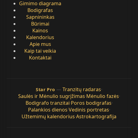
Gimimo diagrama
Bodigrafas
Sapnininkas
Būrimai
Kainos
Kalendorius
Apie mus
Kaip tai veikia
Kontaktai
—
Tranzitų radaras
·
Star Pro
Saulės ir Mėnulio sugrįžimas
·
Mėnulio fazės
·
Bodigrafo tranzitai
·
Poros bodigrafas
·
Palankios dienos
·
Vedinis portretas
·
Užtemimų kalendorius
·
Astrokartografija