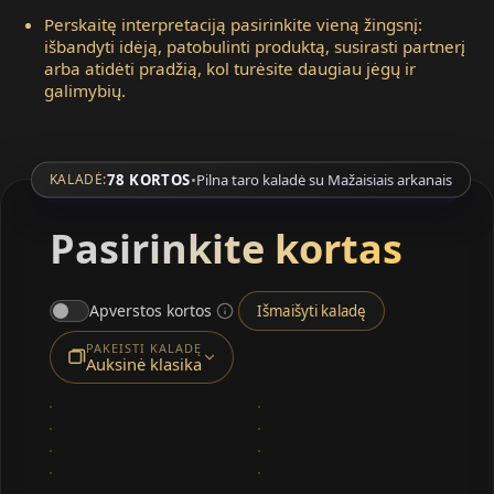
Perskaitę interpretaciją pasirinkite vieną žingsnį:
išbandyti idėją, patobulinti produktą, susirasti partnerį
arba atidėti pradžią, kol turėsite daugiau jėgų ir
galimybių.
78 KORTOS
•
Pilna taro kaladė su Mažaisiais arkanais
KALADĖ:
Pasirinkite kortas
Apverstos kortos
Išmaišyti kaladę
PAKEISTI KALADĘ
Auksinė klasika