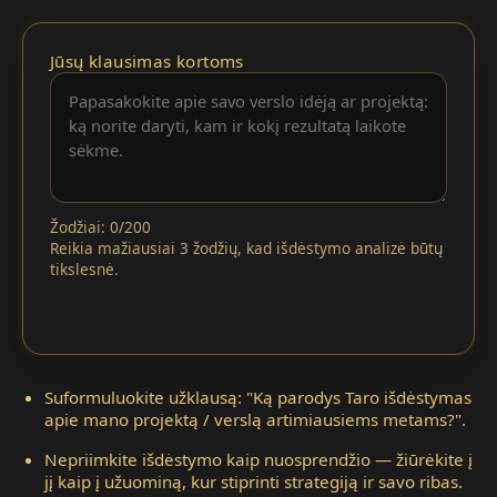
Jūsų klausimas kortoms
Žodžiai: 0/200
Reikia mažiausiai 3 žodžių, kad išdėstymo analizė būtų
tikslesnė.
Suformuluokite užklausą: "Ką parodys Taro išdėstymas
apie mano projektą / verslą artimiausiems metams?".
Nepriimkite išdėstymo kaip nuosprendžio — žiūrėkite į
jį kaip į užuominą, kur stiprinti strategiją ir savo ribas.