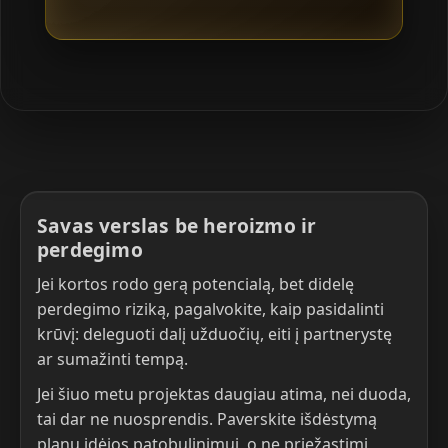
Savas verslas be heroizmo ir
perdegimo
Jei kortos rodo gerą potencialą, bet didelę
perdegimo riziką, pagalvokite, kaip pasidalinti
krūvį: deleguoti dalį užduočių, eiti į partnerystę
ar sumažinti tempą.
Jei šiuo metu projektas daugiau atima, nei duoda,
tai dar ne nuosprendis. Paverskite išdėstymą
planu idėjos patobulinimui, o ne priežastimi