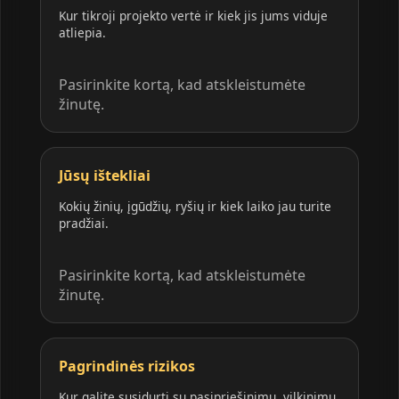
Kur tikroji projekto vertė ir kiek jis jums viduje
atliepia.
Pasirinkite kortą, kad atskleistumėte
žinutę.
Jūsų ištekliai
Kokių žinių, įgūdžių, ryšių ir kiek laiko jau turite
pradžiai.
Pasirinkite kortą, kad atskleistumėte
žinutę.
Pagrindinės rizikos
Kur galite susidurti su pasipriešinimu, vilkinimu