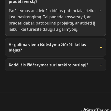
pradėti verslą?
Išdėstymas atskleidžia idėjos potencialą, rizikas ir
jūsų pasirengimą. Tai padeda apsvarstyti, ar
pradėti dabar, patobulinti projektą, ar atidėti jį
laikui, kai turėsite daugiau galimybių.
Ar galima vienu išdėstymu žiūrėti kelias
idėjas?
Kodėl šis išdėstymas turi atskirą puslapį?
StarTarot.
🌙