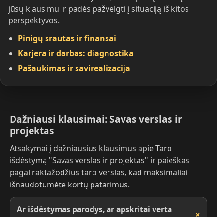
jūsų klausimu ir padės pažvelgti į situaciją iš kitos
perspektyvos.
Pinigų srautas ir finansai
Karjera ir darbas: diagnostika
Pašaukimas ir savirealizacija
Dažniausi klausimai: Savas verslas ir
projektas
Atsakymai į dažniausius klausimus apie Taro
išdėstymą "Savas verslas ir projektas" ir paieškas
pagal raktažodžius taro verslas, kad maksimaliai
išnaudotumėte kortų patarimus.
Ar išdėstymas parodys, ar apskritai verta