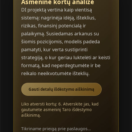
Asmeninė kortų analizė
DI projektą vertina kaip vientisą
sistemą: nagrinėja idėją, išteklius,
rizikas, finansinį potencialą ir
palaikymą. Susiedamas arkanus su
šiomis pozicijomis, modelis padeda
pamatyti, kur verta sustiprinti
strategiją, o kur geriau luktelėti ar keisti
formatą, kad neperdegtumėte ir be
reikalo neeikvotumėte išteklių.
Gauti detalų išdėstymo aiškinimą
Liko atversti kortų: 6. Atverskite jas, kad
gautumėte asmeninį Taro išdėstymo
aiškinimą.
Tikriname prieigą prie paslaugos…