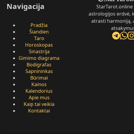
Navigacija
StarTarot.online 
astrologijos erdvė,
atrasti harmoniją, 
Pradžia
atsakymu
Šiandien
Taro
Horoskopas
Sinastrija
Gimimo diagrama
Bodigrafas
Sapnininkas
Būrimai
Kainos
Kalendorius
Apie mus
Kaip tai veikia
Kontaktai