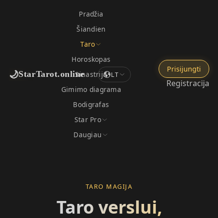
Pradžia
Šiandien
Taro
Horoskopas
Prisijungti
🌙
StarTarot.online
Sinastrija
LT
Registracija
Gimimo diagrama
Bodigrafas
Star Pro
Daugiau
TARO MAGIJA
Taro verslui,