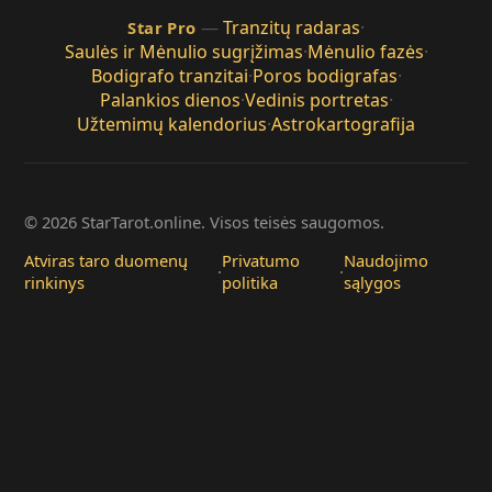
—
Tranzitų radaras
·
Star Pro
Saulės ir Mėnulio sugrįžimas
·
Mėnulio fazės
·
Bodigrafo tranzitai
·
Poros bodigrafas
·
Palankios dienos
·
Vedinis portretas
·
Užtemimų kalendorius
·
Astrokartografija
© 2026 StarTarot.online. Visos teisės saugomos.
Atviras taro duomenų
Privatumo
Naudojimo
·
·
rinkinys
politika
sąlygos