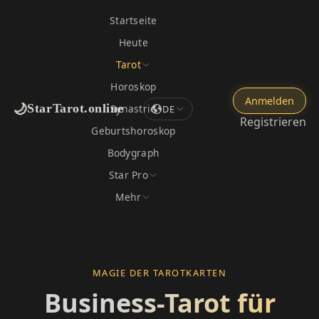
Startseite
Heute
Tarot
Horoskop
Anmelden
🌙
StarTarot.online
Synastrie
DE
Registrieren
Geburtshoroskop
Bodygraph
Star Pro
Mehr
MAGIE DER TAROTKARTEN
Business-Tarot für