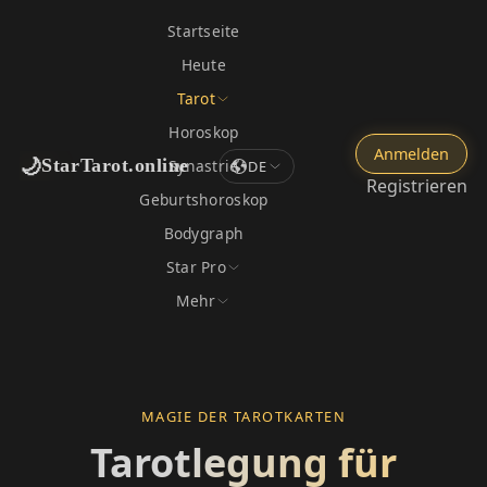
Startseite
Heute
Tarot
Horoskop
Anmelden
🌙
StarTarot.online
Synastrie
DE
Registrieren
Geburtshoroskop
Bodygraph
Star Pro
Mehr
MAGIE DER TAROTKARTEN
Tarotlegung für