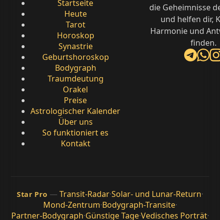
Startseite
die Geheimnisse d
Heute
und helfen dir, K
Tarot
Harmonie und Ant
Horoskop
finden.
Synastrie
Geburtshoroskop
Bodygraph
Traumdeutung
Orakel
Preise
Astrologischer Kalender
Über uns
So funktioniert es
Kontakt
—
Transit-Radar
·
Solar- und Lunar-Return
·
Star Pro
Mond-Zentrum
·
Bodygraph-Transite
·
Partner-Bodygraph
·
Günstige Tage
·
Vedisches Porträt
·