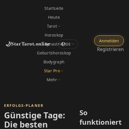
Startseite
Heute
Tarot
Horoskop
Anmelden
🌙
StarTarot.online
Synastrie
DE
Registrieren
Geburtshoroskop
Bodygraph
Star Pro
Mehr
ERFOLGS-PLANER
So
Günstige Tage:
funktioniert
Die besten