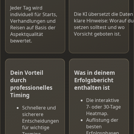
Jeder Tag wird
Die KI übersetzt die Daten
individuell für Starts,
klare Hinweise: Worauf du
Verhandlungen und
setzen solltest und wo
Reisen auf Basis der
Vorsicht geboten ist.
Aspektqualität
bewertet.
Dein Vorteil
Was in deinem
durch
Erfolgsbericht
professionelles
enthalten ist
Timing
Die interaktive
7- oder 30-Tage
Schnellere und
Heatmap.
sicherere
Auflistung der
Entscheidungen
besten
für wichtige
Erfolgsphasen
Termine.