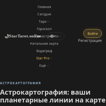
Главная
Сегодня
Таро
Гороскоп
Войти
🌙
StarTarot.online
Синастрия
RU
Регистрация
Натальная карта
Бодиграф
Star Pro
Ещё
АСТРОКАРТОГРАФИЯ
Астрокартография: ваши
планетарные линии на карте