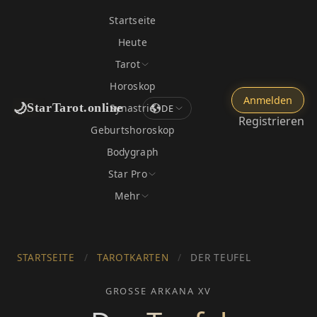
Startseite
Heute
Tarot
Horoskop
Anmelden
🌙
StarTarot.online
Synastrie
DE
Registrieren
Geburtshoroskop
Bodygraph
Star Pro
Mehr
STARTSEITE
/
TAROTKARTEN
/
DER TEUFEL
GROSSE ARKANA XV