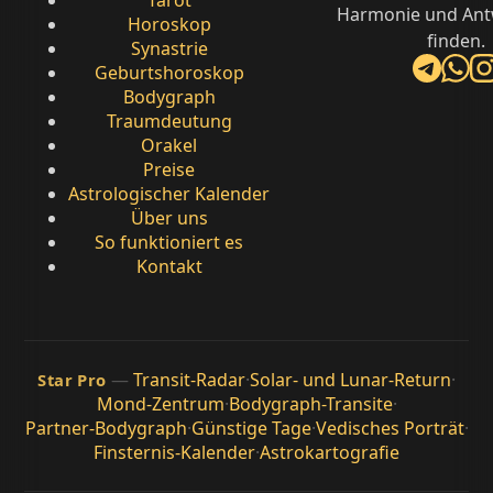
Tarot
Harmonie und Ant
Horoskop
finden.
Synastrie
Geburtshoroskop
Bodygraph
Traumdeutung
Orakel
Preise
Astrologischer Kalender
Über uns
So funktioniert es
Kontakt
—
Transit-Radar
·
Solar- und Lunar-Return
·
Star Pro
Mond-Zentrum
·
Bodygraph-Transite
·
Partner-Bodygraph
·
Günstige Tage
·
Vedisches Porträt
·
Finsternis-Kalender
·
Astrokartografie