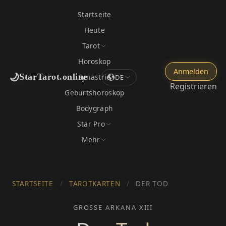
Startseite
Heute
Tarot
Horoskop
Anmelden
🌙
StarTarot.online
Synastrie
DE
Registrieren
Geburtshoroskop
Bodygraph
Star Pro
Mehr
STARTSEITE
/
TAROTKARTEN
/
DER TOD
GROSSE ARKANA XIII