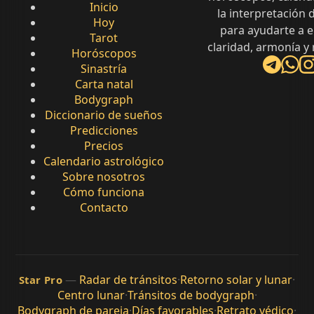
Inicio
la interpretación
Hoy
para ayudarte a 
Tarot
claridad, armonía y
Horóscopos
Sinastría
Carta natal
Bodygraph
Diccionario de sueños
Predicciones
Precios
Calendario astrológico
Sobre nosotros
Cómo funciona
Contacto
—
Radar de tránsitos
·
Retorno solar y lunar
·
Star Pro
Centro lunar
·
Tránsitos de bodygraph
·
Bodygraph de pareja
·
Días favorables
·
Retrato védico
·