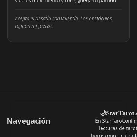
vida es movimiento y roce; ¡juega tu partido!
Acepto el desafío con valentía. Los obstáculos
refinan mi fuerza.
StarTarot.
🌙
Navegación
En StarTarot.onli
lecturas de tarot
horóscopos, calenda