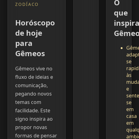
O
ZODÍACO
que
Horóscopo
inspir
de hoje
Gêmeo
para
Gêm
Gêmeos
adap
se
rapi
Gêmeos vive no
às
fluxo de ideias e
muda
comunicação,
e
pegando novos
sente
temas com
se
em
facilidade. Este
casa
signo inspira ao
em
propor novas
qual
formas de pensar
ambi