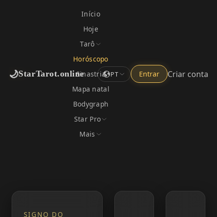
Início
Hoje
Tarô
Horóscopo
🌙
Criar conta
StarTarot.online
Sinastria
Entrar
PT
Mapa natal
Bodygraph
Star Pro
Mais
SIGNO DO