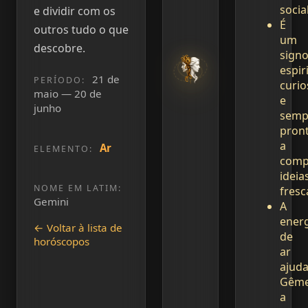
social
e dividir com os
É
outros tudo o que
um
descobre.
sign
espir
21 de
PERÍODO:
curio
maio — 20 de
e
junho
semp
pron
a
Ar
ELEMENTO:
comp
ideia
NOME EM LATIM:
fresc
Gemini
A
ener
← Voltar à lista de
de
horóscopos
ar
ajud
Gêm
a