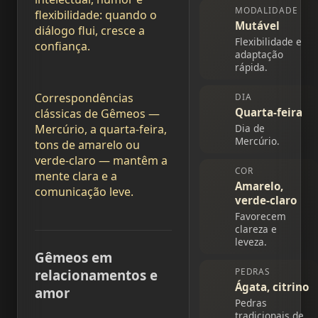
MODALIDADE
flexibilidade: quando o
Mutável
diálogo flui, cresce a
Flexibilidade e
confiança.
adaptação
rápida.
Correspondências
DIA
Quarta-feira
clássicas de Gêmeos —
Dia de
Mercúrio, a quarta-feira,
Mercúrio.
tons de amarelo ou
verde-claro — mantêm a
COR
mente clara e a
Amarelo,
comunicação leve.
verde-claro
Favorecem
clareza e
leveza.
Gêmeos em
PEDRAS
relacionamentos e
Ágata, citrino
amor
Pedras
tradicionais de