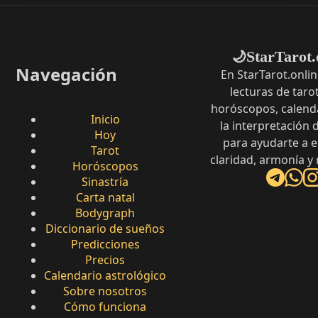
StarTarot.
🌙
Navegación
En StarTarot.onli
lecturas de tarot
horóscopos, calenda
Inicio
la interpretación
Hoy
para ayudarte a 
Tarot
claridad, armonía y
Horóscopos
Sinastría
Carta natal
Bodygraph
Diccionario de sueños
Predicciones
Precios
Calendario astrológico
Sobre nosotros
Cómo funciona