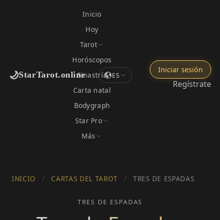
Inicio
Hoy
Tarot
Horóscopos
Iniciar sesión
🌙
StarTarot.online
Sinastría
ES
Regístrate
Carta natal
Bodygraph
Star Pro
Más
INICIO
/
CARTAS DEL TAROT
/
TRES DE ESPADAS
TRES DE ESPADAS