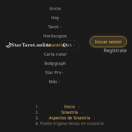
Inicio
Hoy
Tarot
Horóscopos
Iniciar sesión
🌙
StarTarot.online
Sinastría
ES
Regístrate
Carta natal
Bodygraph
Star Pro
Más
Inicio
›
Sinastría
›
Aspectos de Sinastría
›
Plutón trígono Venus en sinastría