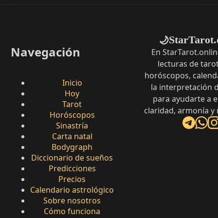
StarTarot.
🌙
Navegación
En StarTarot.onli
lecturas de tarot
horóscopos, calenda
Inicio
la interpretación
Hoy
para ayudarte a 
Tarot
claridad, armonía y
Horóscopos
Sinastría
Carta natal
Bodygraph
Diccionario de sueños
Predicciones
Precios
Calendario astrológico
Sobre nosotros
Cómo funciona